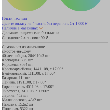
Плати частями
Делите оплату на 4 части, без переплат.
От 1 000 ₽
Наличие в магазинах
Доставим вовремя или бесплатно
Сегодня
от 2-х часов
от 90 ₽
Самовывоз из магазинов:
г.Ростов-на-Дону
40-лет победы, 264/110а
3 шт
Каскадная, 72
5 шт
Королева, 30а
4 шт
Красноармейская, 144
11.08, с 17:00*
Будённовский, 11
11.08, с 17:00*
Базарная, 11
1 шт
Ленина, 119
11.08, с 17:00*
Горсоветская, 45
11.08, с 17:00*
Тибетская, 34
11.08, с 17:00*
Ларина, 45
2 шт
Малиновского, 48а
2 шт
Нансена, 152а
2 шт
Портовая, 532
2 шт