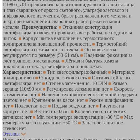
110805_z01 предназначена для индивидуальной защиты лица
и глаз сварщика от яркого светового, ультрафиолетового и
инфракрасного излучения, брызг расплавленного металла и
искр при выполнении сварочных работ, резки и пайки
металла.
Преимущества:
Откидная конструкция
светофильтра позволяет проводить все работы, не поднимая
щиток.
Корпус щитка выполнен из термостойкого
полипропилена повышенной прочности.
Термостойкий
светофильтр из сжиженного стекла.
Оголовье легко
регулируется по размеру (53-61 см).
Надёжная фиксация за
счёт храпового механизма.
Лёгкая и быстрая замена
покровного стекла, светофильтра и подложки.
Характеристики:
Тип светофильтра:обычный
Материал:
полипропилен
Откидное стекло: есть
Оптический класс
светофильтра: нет
Степень затемнения: 10 DIN
Размер
экрана: 110х90 мм
Регулировка затемнения: нет
Скорость
затемнения: нет
Наличие технологии естественной передачи
цветов: нет
Крепление на каске: нет
Режим шлифования:
нет
Подсветка: нет
Подача воздуха: нет
Рисунок на
корпусе: нет
Вес нетто: 0.6 кг
Количество оптических
датчиков: нет
Min температура эксплуатации: -30 °С
Мах
температура эксплуатации: +50 °С
Запасное защитное
стекло: нет
Отзывы
Помогите другим пользователям с выбором — будьте первым,