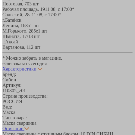
Портовая, 70
3 шт
Рабочая площадь, 19
11.08, с 17:00*
Сальский, 28a
11.08, с 17:00*
г.Батайск
Ленина, 168а
1 шт
М.Горького, 285е
1 шт
Шмидта, 17/1
3 шт
г.Аксай
Вартанова, 11
2 шт
* Можно забрать в магазине,
если заказать сегодня
Характеристики
Бренд:
Сибин
Артикул:
110805_z01
Страна производства:
РОССИЯ
Вид:
Маска
Тип товара:
Маска сварщика
Описание
Маска сварщика с откидным блоком, 10 DIN СИБИН