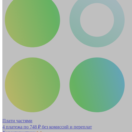
Плати частями
4 платежа по
748 ₽
без комиссий и переплат