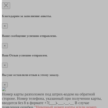
Благодарим за заполнение анкеты.
×
Ваше сообщение успешно отправлено.
×
Ваш Отзыв успешно отправлен.
×
Вы уже оставляли отзыв к этому заказу.
×
Номер карты разположен под штрих-кодом на обратной
стороне. Номер телефона, указанный при получении карты,
вводится без 8 в формате +7(___)-___-__-__ В случае
появления ошибки
"Неверный номер карты и/или номер