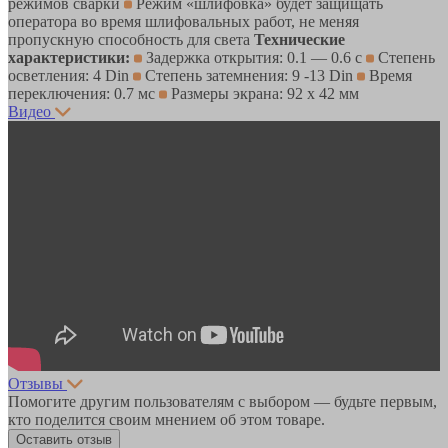
режимов сварки
Режим «шлифовка» будет защищать
оператора во время шлифовальных работ, не меняя
пропускную способность для света
Технические
характеристики:
Задержка открытия: 0.1 — 0.6 с
Степень
осветления: 4 Din
Степень затемнения: 9 -13 Din
Время
переключения: 0.7 мс
Размеры экрана: 92 х 42 мм
Видео
Отзывы
Помогите другим пользователям с выбором — будьте первым,
кто поделится своим мнением об этом товаре.
Оставить отзыв