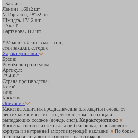
г.Батайск
Ленина, 168а
2 шт
М.Горького, 285е
2 шт
Шмидта, 17/1
2 шт
г.Аксай
Вартанова, 11
2 шт
* Можно забрать в магазине,
если заказать сегодня
Характеристики
Бренд:
РемоКолор professional
Артикул:
22-4-021
Страна производства:
Китай
Вид:
Каскетка
Описание
Каскетка защитная предназначенна для защиты головы от
лёгких механических воздействий, яркого солнца и
выпадающих осадков (дождь, снег).
Характеристики:
Каскетка состоит из текстильной бейсболки, пластикового
корпуса и внутренней амортизирующей накладки.
По бокам
пластикового защитного корпуса расположены