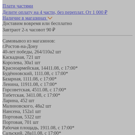
Плати частями
Делите оплату на 4 части, без переплат.
От 1 000 ₽
Наличие в магазинах
Доставим вовремя или бесплатно
Завтра
от 2-х часов
от 90 ₽
Самовывоз из магазинов:
г.Ростов-на-Дону
40-лет победы, 264/110а
2 шт
Каскадная, 72
1 шт
Королева, 30а
1 шт
Красноармейская, 144
11.08, с 17:00*
Будённовский, 11
11.08, с 17:00*
Базарная, 11
11.08, с 17:00*
Ленина, 119
11.08, с 17:00*
Горсоветская, 45
11.08, с 17:00*
Тибетская, 34
11.08, с 17:00*
Ларина, 45
2 шт
Малиновского, 48а
2 шт
Нансена, 152а
1 шт
Портовая, 532
2 шт
Портовая, 70
1 шт
Рабочая площадь, 19
11.08, с 17:00*
Сальский, 28a
11.08, с 17:00*