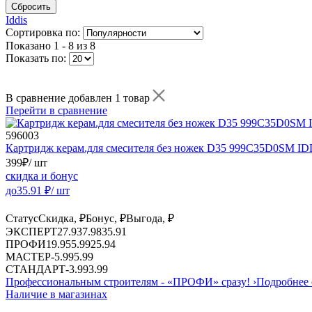
Сбросить
Iddis
Сортировка по:
Показано
1 - 8 из 8
Показать по:
В сравнение добавлен 1 товар
Перейти в сравнение
596003
Картридж керам.для смесителя без ножек D35 999C35D0SM ID
399
₽
/ шт
скидка и бонус
до
35.91
₽/ шт
Статус
Скидка, ₽
Бонус, ₽
Выгода, ₽
ЭКСПЕРТ
27.93
7.98
35.91
ПРОФИ
19.95
5.99
25.94
МАСТЕР
-
5.99
5.99
СТАНДАРТ
-
3.99
3.99
Профессиональным строителям -
«ПРОФИ»
сразу!
›
Подробнее 
Наличие в магазинах