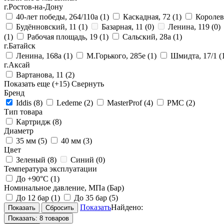
г.Ростов-на-Дону
40-лет победы, 264/110а
(1)
Каскадная, 72
(1)
Королев
Будённовский, 11
(1)
Базарная, 11
(0)
Ленина, 119
(0)
(1)
Рабочая площадь, 19
(1)
Сальский, 28a
(1)
г.Батайск
Ленина, 168а
(1)
М.Горького, 285е
(1)
Шмидта, 17/1
(
г.Аксай
Вартанова, 11
(2)
Показать еще
(+15)
Свернуть
Бренд
Iddis
(8)
Ledeme
(2)
MasterProf
(4)
РМС
(2)
Тип товара
Картридж
(8)
Диаметр
35 мм
(5)
40 мм
(3)
Цвет
Зеленый
(8)
Синий
(0)
Температура эксплуатации
До +90°С
(1)
Номинальное давление, МПа (Бар)
До 12 бар
(1)
До 35 бар
(5)
Показать
Найдено:
Показать:
8 товаров