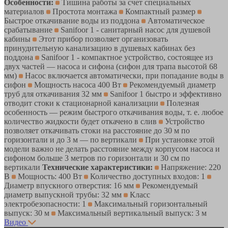
Особенности:
Тишина работы за счет специальных
материалов
Простота монтажа
Компактный размер
Быстрое откачивание воды из поддона
Автоматическое
срабатывание
Sanifoor 1 - санитарный насос для душевой
кабины
Этот прибор позволяет организовать
принудительную канализацию в душевых кабинах без
поддона
Sanifoor 1 - компактное устройство, состоящее из
двух частей — насоса и сифона (сифон для трапа высотой 68
мм)
Насос включается автоматически, при попадание воды в
сифон
Мощность насоса 400 Вт
Рекомендуемый диаметр
труб для откачивания 32 мм
Sanifoor 1 быстро и эффективно
отводит стоки к стационарной канализации
Полезная
особенность — режим быстрого откачивания воды, т. е. любое
количество жидкости будет откачено в слив
Устройство
позволяет откачивать стоки на расстояние до 30 м по
горизонтали и до 3 м — по вертикали
При установке этой
модели важно не делать расстояние между корпусом насоса и
сифоном больше 3 метров по горизонтали и 30 см по
вертикали
Технические характеристики:
Напряжение: 220
В
Мощность: 400 Вт
Количество доступных входов: 1
Диаметр впускного отверстия: 16 мм
Рекомендуемый
диаметр выпускной трубы: 32 мм
Класс
электробезопасности: 1
Максимальный горизонтальный
выпуск: 30 м
Максимальный вертикальный выпуск: 3 м
Видео