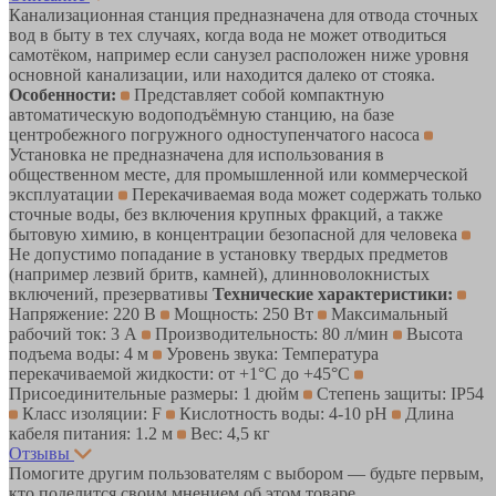
Канализационная станция предназначена для отвода сточных
вод в быту в тех случаях, когда вода не может отводиться
самотёком, например если санузел расположен ниже уровня
основной канализации, или находится далеко от стояка.
Особенности:
Представляет собой компактную
автоматическую водоподъёмную станцию, на базе
центробежного погружного одноступенчатого насоса
Установка не предназначена для использования в
общественном месте, для промышленной или коммерческой
эксплуатации
Перекачиваемая вода может содержать только
сточные воды, без включения крупных фракций, а также
бытовую химию, в концентрации безопасной для человека
Не допустимо попадание в установку твердых предметов
(например лезвий бритв, камней), длинноволокнистых
включений, презервативы
Технические характеристики:
Напряжение: 220 В
Мощность: 250 Вт
Максимальный
рабочий ток: 3 А
Производительность: 80 л/мин
Высота
подъема воды: 4 м
Уровень звука: Температура
перекачиваемой жидкости: от +1°С до +45°С
Присоединительные размеры: 1 дюйм
Степень защиты: IP54
Класс изоляции: F
Кислотность воды: 4-10 pH
Длина
кабеля питания: 1.2 м
Вес: 4,5 кг
Отзывы
Помогите другим пользователям с выбором — будьте первым,
кто поделится своим мнением об этом товаре.