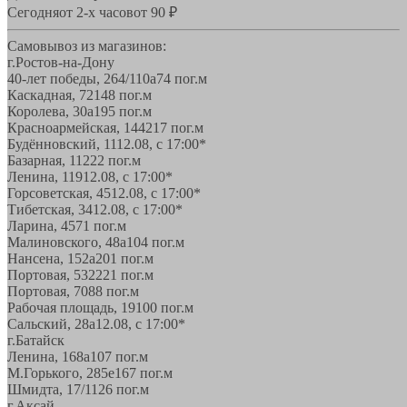
Сегодня
от 2-х часов
от 90 ₽
Самовывоз из магазинов:
г.Ростов-на-Дону
40-лет победы, 264/110а
74 пог.м
Каскадная, 72
148 пог.м
Королева, 30а
195 пог.м
Красноармейская, 144
217 пог.м
Будённовский, 11
12.08, с 17:00*
Базарная, 11
222 пог.м
Ленина, 119
12.08, с 17:00*
Горсоветская, 45
12.08, с 17:00*
Тибетская, 34
12.08, с 17:00*
Ларина, 45
71 пог.м
Малиновского, 48а
104 пог.м
Нансена, 152а
201 пог.м
Портовая, 532
221 пог.м
Портовая, 70
88 пог.м
Рабочая площадь, 19
100 пог.м
Сальский, 28a
12.08, с 17:00*
г.Батайск
Ленина, 168а
107 пог.м
М.Горького, 285е
167 пог.м
Шмидта, 17/1
126 пог.м
г.Аксай