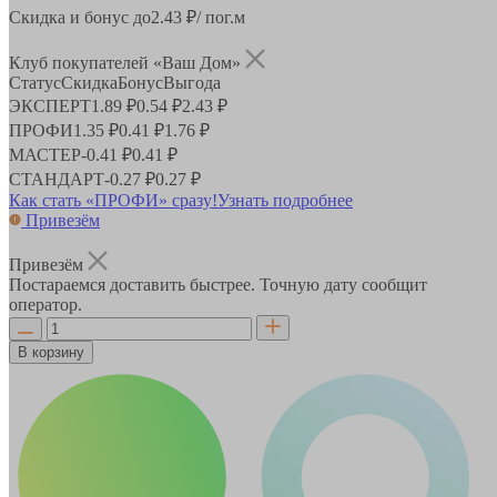
Скидка и бонус до
2.43
₽/ пог.м
Клуб покупателей «Ваш Дом»
Статус
Скидка
Бонус
Выгода
ЭКСПЕРТ
1.89 ₽
0.54 ₽
2.43 ₽
ПРОФИ
1.35 ₽
0.41 ₽
1.76 ₽
МАСТЕР
-
0.41 ₽
0.41 ₽
СТАНДАРТ
-
0.27 ₽
0.27 ₽
Как стать «ПРОФИ» сразу!
Узнать подробнее
Привезём
Привезём
Постараемся доставить быстрее. Точную дату сообщит
оператор.
В корзину