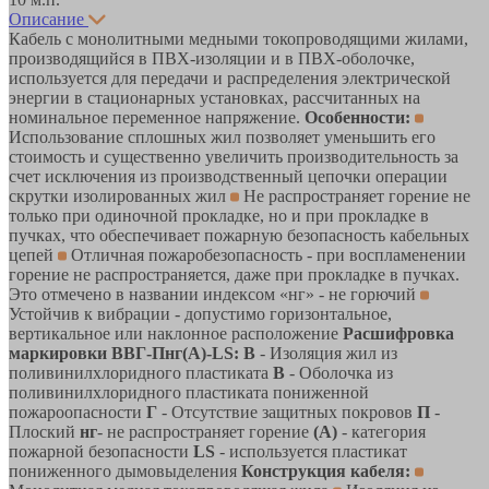
Описание
Кабель с монолитными медными токопроводящими жилами,
производящийся в ПВХ-изоляции и в ПВХ-оболочке,
используется для передачи и распределения электрической
энергии в стационарных установках, рассчитанных на
номинальное переменное напряжение.
Особенности:
Использование сплошных жил позволяет уменьшить его
стоимость и существенно увеличить производительность за
счет исключения из производственный цепочки операции
скрутки изолированных жил
Не распространяет горение не
только при одиночной прокладке, но и при прокладке в
пучках, что обеспечивает пожарную безопасность кабельных
цепей
Отличная пожаробезопасность - при воспламенении
горение не распространяется, даже при прокладке в пучках.
Это отмечено в названии индексом «нг» - не горючий
Устойчив к вибрации - допустимо горизонтальное,
вертикальное или наклонное расположение
Расшифровка
маркировки ВВГ-Пнг(A)-LS:
В
- Изоляция жил из
поливинилхлоридного пластиката
В
- Оболочка из
поливинилхлоридного пластиката пониженной
пожароопасности
Г
- Отсутствие защитных покровов
П
-
Плоский
нг
- не распространяет горение
(А)
- категория
пожарной безопасности
LS
- используется пластикат
пониженного дымовыделения
Конструкция кабеля: