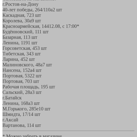
г.Ростов-на-Дону
40-лет победы, 264/110а
2 шт
Каскадная, 72
3 шт
Королева, 30а
9 шт
Красноармейская, 144
12.08, с 17:00*
Будённовский, 11
1 шт
Базарная, 11
3 шт
Ленина, 119
1 шт
Горсоветская, 45
3 шт
Тибетская, 34
3 шт
Ларина, 45
2 шт
Малиновского, 48а
7 шт
Нансена, 152а
4 шт
Портовая, 532
2 шт
Портовая, 70
3 шт
Рабочая площадь, 19
5 шт
Сальский, 28a
3 шт
г.Батайск
Ленина, 168а
3 шт
М.Горького, 285е
10 шт
Шмидта, 17/1
4 шт
г.Аксай
Вартанова, 11
4 шт
* Можно забрать в магазине,