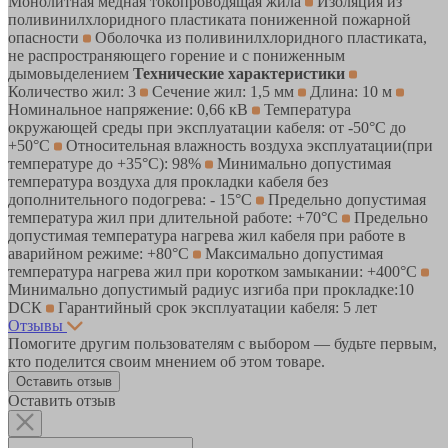
Монолитная медная токопроводящая жила
Изоляция из
поливинилхлоридного пластиката пониженной пожарной
опасности
Оболочка из поливинилхлоридного пластиката,
не распространяющего горение и с пониженным
дымовыделением
Технические характеристики
Количество жил: 3
Сечение жил: 1,5 мм
Длина: 10 м
Номинальное напряжение: 0,66 кВ
Температура
окружающей среды при эксплуатации кабеля: от -50°С до
+50°С
Относительная влажность воздуха эксплуатации(при
температуре до +35°С): 98%
Минимально допустимая
температура воздуха для прокладки кабеля без
дополнительного подогрева: - 15°С
Предельно допустимая
температура жил при длительной работе: +70°С
Предельно
допустимая температура нагрева жил кабеля при работе в
аварийном режиме: +80°С
Максимально допустимая
температура нагрева жил при коротком замыкании: +400°С
Минимально допустимый радиус изгиба при прокладке:10
DСК
Гарантийный срок эксплуатации кабеля: 5 лет
Отзывы
Помогите другим пользователям с выбором — будьте первым,
кто поделится своим мнением об этом товаре.
Оставить отзыв
Оставить отзыв