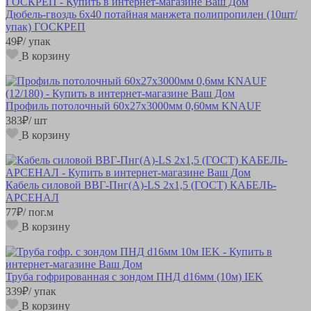
Дюбель-гвоздь 6х40 потайная манжета полипропилен (10шт/
упак) ГОСКРЕП
49
₽
/ упак
В корзину
Профиль потолочный 60х27х3000мм 0,60мм KNAUF
383
₽
/ шт
В корзину
Кабель силовой ВВГ-Пнг(А)-LS 2х1,5 (ГОСТ) КАБЕЛЬ-
АРСЕНАЛ
77
₽
/ пог.м
В корзину
Труба гофрированная с зондом ПНД d16мм (10м) IEK
339
₽
/ упак
В корзину