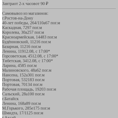
Завтра
от 2-х часов
от 90 ₽
Самовывоз из магазинов:
г.Ростов-на-Дону
40-лет победы, 264/110а
67 пог.м
Каскадная, 72
97 пог.м
Королева, 30а
257 пог.м
Красноармейская, 144
83 пог.м
Будённовский, 11
216 пог.м
Базарная, 11
216 пог.м
Ленина, 119
12.08, с 17:00*
Горсоветская, 45
12.08, с 17:00*
Тибетская, 34
12.08, с 17:00*
Ларина, 45
85 пог.м
Малиновского, 48а
62 пог.м
Нансена, 152а
301 пог.м
Портовая, 532
183 пог.м
Портовая, 70
134 пог.м
Рабочая площадь, 19
203 пог.м
Сальский, 28a
100 пог.м
г.Батайск
Ленина, 168а
89 пог.м
М.Горького, 285е
175 пог.м
Шмидта, 17/1
125 пог.м
г.Аксай