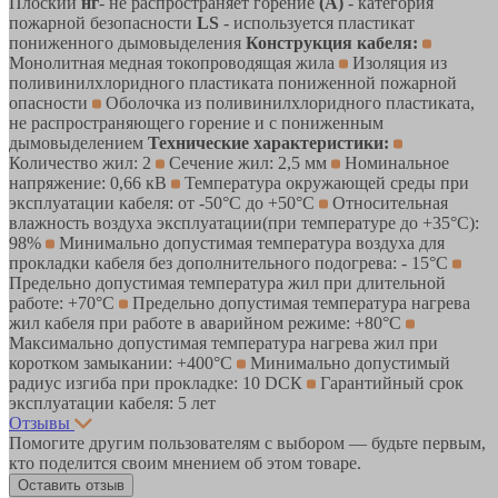
Плоский
нг
- не распространяет горение
(А)
- категория
пожарной безопасности
LS
- используется пластикат
пониженного дымовыделения
Конструкция кабеля:
Монолитная медная токопроводящая жила
Изоляция из
поливинилхлоридного пластиката пониженной пожарной
опасности
Оболочка из поливинилхлоридного пластиката,
не распространяющего горение и с пониженным
дымовыделением
Технические характеристики:
Количество жил: 2
Сечение жил: 2,5 мм
Номинальное
напряжение: 0,66 кВ
Температура окружающей среды при
эксплуатации кабеля: от -50°С до +50°С
Относительная
влажность воздуха эксплуатации(при температуре до +35°С):
98%
Минимально допустимая температура воздуха для
прокладки кабеля без дополнительного подогрева: - 15°С
Предельно допустимая температура жил при длительной
работе: +70°С
Предельно допустимая температура нагрева
жил кабеля при работе в аварийном режиме: +80°С
Максимально допустимая температура нагрева жил при
коротком замыкании: +400°С
Минимально допустимый
радиус изгиба при прокладке: 10 DСК
Гарантийный срок
эксплуатации кабеля: 5 лет
Отзывы
Помогите другим пользователям с выбором — будьте первым,
кто поделится своим мнением об этом товаре.
Оставить отзыв