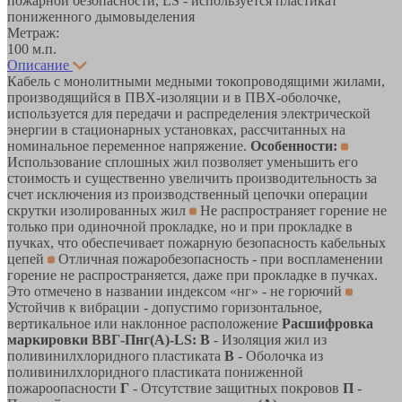
пожарной безопасности, LS - используется пластикат
пониженного дымовыделения
Метраж:
100 м.п.
Описание
Кабель с монолитными медными токопроводящими жилами,
производящийся в ПВХ-изоляции и в ПВХ-оболочке,
используется для передачи и распределения электрической
энергии в стационарных установках, рассчитанных на
номинальное переменное напряжение.
Особенности:
Использование сплошных жил позволяет уменьшить его
стоимость и существенно увеличить производительность за
счет исключения из производственный цепочки операции
скрутки изолированных жил
Не распространяет горение не
только при одиночной прокладке, но и при прокладке в
пучках, что обеспечивает пожарную безопасность кабельных
цепей
Отличная пожаробезопасность - при воспламенении
горение не распространяется, даже при прокладке в пучках.
Это отмечено в названии индексом «нг» - не горючий
Устойчив к вибрации - допустимо горизонтальное,
вертикальное или наклонное расположение
Расшифровка
маркировки ВВГ-Пнг(A)-LS:
В
- Изоляция жил из
поливинилхлоридного пластиката
В
- Оболочка из
поливинилхлоридного пластиката пониженной
пожароопасности
Г
- Отсутствие защитных покровов
П
-