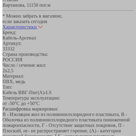
Вартанова, 11
150 пог.м
* Можно забрать в магазине,
если заказать сегодня
Характеристики
Бренд:
Кабель-Арсенал
Артикул:
33332
Страна производства:
РОССИЯ
Число / сечение жил:
2х2,5
Материал:
ПВХ, медь
Тип:
Кабель ВВГ-Пнг(А)-LS
Температура эксплуатации:
от -50°С до +50°C
Расшифровка маркировки:
В - Изоляция жил из поливинилхлоридного пластиката, В -
Оболочка из поливинилхлоридного пластиката пониженной
пожароопасности, Г - Отсутствие защитных покровов, П -
Плоский, нг- не распространяет горение, (А) - категория