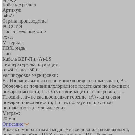
Кабель-Арсенал
Артикул:
54627
Страна производства:
РОССИЯ
Число / сечение жил:
2х2,5
Материал:
ПВХ, медь
Тип:
Кабель ВВГ-Пнг(А)-LS
Температура эксплуатации:
от -50°С до +50°C
Расшифровка маркировки:
В - Изоляция жил из поливинилхлоридного пластиката, В -
Оболочка из поливинилхлоридного пластиката пониженной
пожароопасности, Г - Отсутствие защитных покровов, П -
Плоский, нг- не распространяет горение, (А) - категория
пожарной безопасности, LS - используется пластикат
пониженного дымовыделения
Метраж:
20 м.п.
Описание
Кабель с монолитными медными токопроводящими жилами,
производящийся в ПВХ-изоляции и в ПВХ-оболочке,