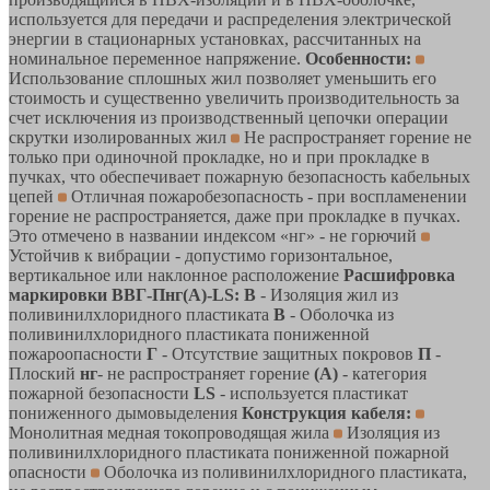
используется для передачи и распределения электрической
энергии в стационарных установках, рассчитанных на
номинальное переменное напряжение.
Особенности:
Использование сплошных жил позволяет уменьшить его
стоимость и существенно увеличить производительность за
счет исключения из производственный цепочки операции
скрутки изолированных жил
Не распространяет горение не
только при одиночной прокладке, но и при прокладке в
пучках, что обеспечивает пожарную безопасность кабельных
цепей
Отличная пожаробезопасность - при воспламенении
горение не распространяется, даже при прокладке в пучках.
Это отмечено в названии индексом «нг» - не горючий
Устойчив к вибрации - допустимо горизонтальное,
вертикальное или наклонное расположение
Расшифровка
маркировки ВВГ-Пнг(A)-LS:
В
- Изоляция жил из
поливинилхлоридного пластиката
В
- Оболочка из
поливинилхлоридного пластиката пониженной
пожароопасности
Г
- Отсутствие защитных покровов
П
-
Плоский
нг
- не распространяет горение
(А)
- категория
пожарной безопасности
LS
- используется пластикат
пониженного дымовыделения
Конструкция кабеля:
Монолитная медная токопроводящая жила
Изоляция из
поливинилхлоридного пластиката пониженной пожарной
опасности
Оболочка из поливинилхлоридного пластиката,