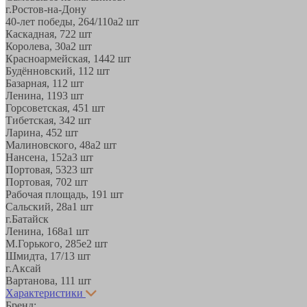
г.Ростов-на-Дону
40-лет победы, 264/110а
2 шт
Каскадная, 72
2 шт
Королева, 30а
2 шт
Красноармейская, 144
2 шт
Будённовский, 11
2 шт
Базарная, 11
2 шт
Ленина, 119
3 шт
Горсоветская, 45
1 шт
Тибетская, 34
2 шт
Ларина, 45
2 шт
Малиновского, 48а
2 шт
Нансена, 152а
3 шт
Портовая, 532
3 шт
Портовая, 70
2 шт
Рабочая площадь, 19
1 шт
Сальский, 28a
1 шт
г.Батайск
Ленина, 168а
1 шт
М.Горького, 285е
2 шт
Шмидта, 17/1
3 шт
г.Аксай
Вартанова, 11
1 шт
Характеристики
Бренд: