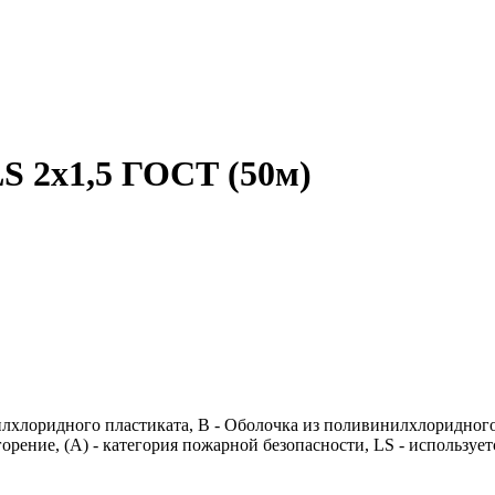
S 2х1,5 ГОСТ (50м)
илхлоридного пластиката, В - Оболочка из поливинилхлоридног
горение, (А) - категория пожарной безопасности, LS - использ