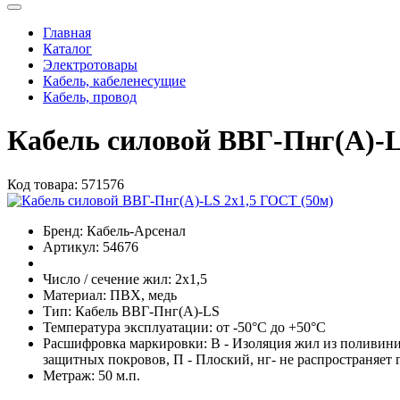
Главная
Каталог
Электротовары
Кабель, кабеленесущие
Кабель, провод
Кабель силовой ВВГ-Пнг(А)-L
Код товара:
571576
Бренд:
Кабель-Арсенал
Артикул:
54676
Число / сечение жил:
2х1,5
Материал:
ПВХ, медь
Тип:
Кабель ВВГ-Пнг(А)-LS
Температура эксплуатации:
от -50°С до +50°C
Расшифровка маркировки:
В - Изоляция жил из поливин
защитных покровов, П - Плоский, нг- не распространяет 
Метраж:
50 м.п.