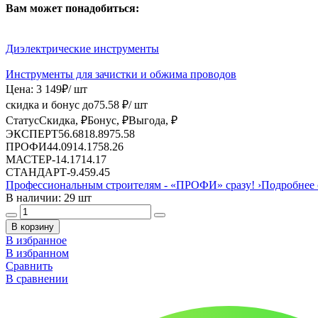
Вам может понадобиться:
Диэлектрические инструменты
Инструменты для зачистки и обжима проводов
Цена:
3 149
₽
/ шт
скидка и бонус до
75.58
₽/ шт
Статус
Скидка, ₽
Бонус, ₽
Выгода, ₽
ЭКСПЕРТ
56.68
18.89
75.58
ПРОФИ
44.09
14.17
58.26
МАСТЕР
-
14.17
14.17
СТАНДАРТ
-
9.45
9.45
Профессиональным строителям -
«ПРОФИ»
сразу!
›
Подробнее 
В наличии: 29 шт
В корзину
В избранное
В избранном
Сравнить
В сравнении