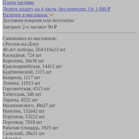
Плати частями
Делите оплату на 4 части, без переплат.
От 1 000 ₽
Наличие в магазинах
Доставим вовремя или бесплатно
Завтра
от 2-х часов
от 90 ₽
Самовывоз из магазинов:
г.Ростов-на-Дону
40-лет победы, 264/110а
23 шт
Каскадная, 72
4 шт
Королева, 30а
36 шт
Красноармейская, 144
12 шт
Будённовский, 11
15 шт
Базарная, 11
17 шт
Ленина, 119
13 шт
Горсоветская, 45
15 шт
Тибетская, 34
6 шт
Ларина, 45
22 шт
Малиновского, 48а
27 шт
Нансена, 152а
42 шт
Портовая, 532
22 шт
Портовая, 70
18 шт
Рабочая площадь, 19
25 шт
Сальский, 28a
31 шт
г.Батайск