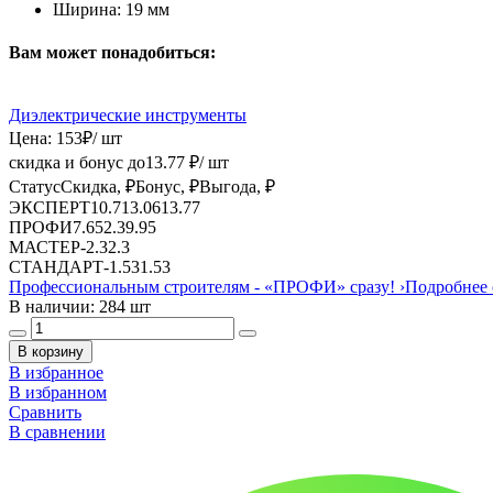
Ширина:
19 мм
Вам может понадобиться:
Диэлектрические инструменты
Цена:
153
₽
/ шт
скидка и бонус до
13.77
₽/ шт
Статус
Скидка, ₽
Бонус, ₽
Выгода, ₽
ЭКСПЕРТ
10.71
3.06
13.77
ПРОФИ
7.65
2.3
9.95
МАСТЕР
-
2.3
2.3
СТАНДАРТ
-
1.53
1.53
Профессиональным строителям -
«ПРОФИ»
сразу!
›
Подробнее 
В наличии: 284 шт
В корзину
В избранное
В избранном
Сравнить
В сравнении