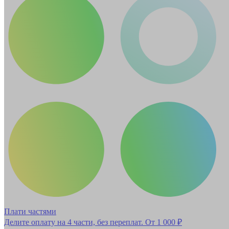
Плати частями
Делите оплату на 4 части, без переплат.
От 1 000 ₽