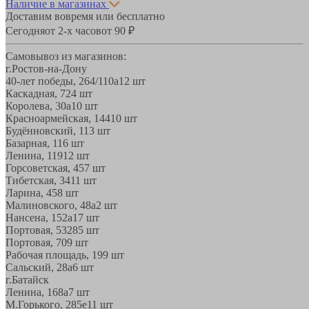
Наличие в магазинах
Доставим вовремя или бесплатно
Сегодня
от 2-х часов
от 90 ₽
Самовывоз из магазинов:
г.Ростов-на-Дону
40-лет победы, 264/110а
12 шт
Каскадная, 72
4 шт
Королева, 30а
10 шт
Красноармейская, 144
10 шт
Будённовский, 11
3 шт
Базарная, 11
6 шт
Ленина, 119
12 шт
Горсоветская, 45
7 шт
Тибетская, 34
11 шт
Ларина, 45
8 шт
Малиновского, 48а
2 шт
Нансена, 152а
17 шт
Портовая, 532
85 шт
Портовая, 70
9 шт
Рабочая площадь, 19
9 шт
Сальский, 28a
6 шт
г.Батайск
Ленина, 168а
7 шт
М.Горького, 285е
11 шт