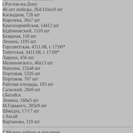
г.Ростов-на-Дону
40-лет победы, 264/110а
10 шт
Каскадная, 72
8 шт
Королева, 30а
7 шт
Красноармейская, 144
12 шт
Будённовский, 11
10 шт
Базарная, 11
8 шт
Ленина, 119
5 шт
Горсоветская, 45
11.08, с 17:00*
Тибетская, 34
11.08, с 17:00*
Ларина, 45
6 шт
Малиновского, 48а
13 шт
Нансена, 152а
8 шт
Портовая, 532
6 шт
Портовая, 70
7 шт
Рабочая площадь, 19
5 шт
Сальский, 28a
9 шт
г.Батайск
Ленина, 168а
5 шт
М.Горького, 285е
9 шт
Шмидта, 17/1
7 шт
г.Аксай
Вартанова, 11
9 шт
* Можно забрать в магазине,