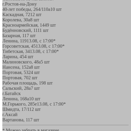
г.Ростов-на-Дону
40-лет победы, 264/110а
10 шт
Каскадная, 72
12 шт
Королева, 30а
8 шт
Красноармейская, 144
9 шт
Будённовский, 11
11 шт
Базарная, 11
7 шт
Ленина, 119
13.08, с 17:00*
Горсоветская, 45
13.08, с 17:00*
Тибетская, 34
13.08, с 17:00*
Ларина, 45
4 шт
Малиновского, 48а
5 шт
Нансена, 152а
8 шт
Портовая, 532
4 шт
Портовая, 70
2 шт
Рабочая площадь, 19
8 шт
Сальский, 28a
7 шт
г.Батайск
Ленина, 168а
10 шт
М.Горького, 285е
13.08, с 17:00*
Шмидта, 17/1
12 шт
г.Аксай
Вартанова, 11
7 шт
* Можно забрать в магазине,