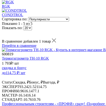
RGK
CONDTROL
Сортировка по:
Показано
1 - 5 из 5
Показать по:
В сравнение добавлен 1 товар
Перейти в сравнение
600819
Термогигрометр TH-10 RGK
1 793
₽
/ шт
скидка и бонус
до
114.75
₽/ шт
Статус
Скидка, ₽
Бонус, ₽
Выгода, ₽
ЭКСПЕРТ
93.24
21.52
114.75
ПРОФИ
60.96
16.14
77.1
МАСТЕР
-
16.14
16.14
СТАНДАРТ
-
10.76
10.76
Профессиональным строителям -
«ПРОФИ»
сразу!
›
Подробнее 