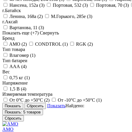
Нансена, 152а
(3)
Портовая, 532
(3)
Портовая, 70
(3)
г.Батайск
Ленина, 168а
(2)
М.Горького, 285е
(3)
г.Аксай
Вартанова, 11
(3)
Показать еще
(+7)
Свернуть
Бренд
AMO
(2)
CONDTROL
(1)
RGK
(2)
Тип товара
Влагомер
(1)
Тип батареи
ААА
(4)
Вес
0,75 кг
(1)
Напряжение
1,5 В
(4)
Измеряемая температура
От 0°С до +50°С
(2)
От -10°С до +50°С
(1)
Показать
Найдено:
Показать:
5 товаров
Сбросить
AMO