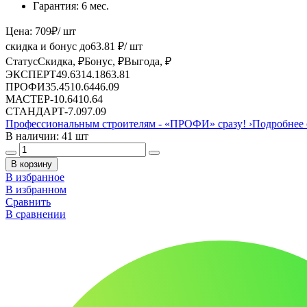
Гарантия:
6 мес.
Цена:
709
₽
/ шт
скидка и бонус до
63.81
₽/ шт
Статус
Скидка, ₽
Бонус, ₽
Выгода, ₽
ЭКСПЕРТ
49.63
14.18
63.81
ПРОФИ
35.45
10.64
46.09
МАСТЕР
-
10.64
10.64
СТАНДАРТ
-
7.09
7.09
Профессиональным строителям -
«ПРОФИ»
сразу!
›
Подробнее 
В наличии: 41 шт
В корзину
В избранное
В избранном
Сравнить
В сравнении