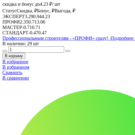
скидка и бонус до
4.23
₽/ шт
Статус
Скидка, ₽
Бонус, ₽
Выгода, ₽
ЭКСПЕРТ
3.29
0.94
4.23
ПРОФИ
2.35
0.71
3.06
МАСТЕР
-
0.71
0.71
СТАНДАРТ
-
0.47
0.47
Профессиональным строителям -
«ПРОФИ»
сразу!
›
Подробнее 
В наличии: 29 шт
В корзину
В избранное
В избранном
Сравнить
В сравнении