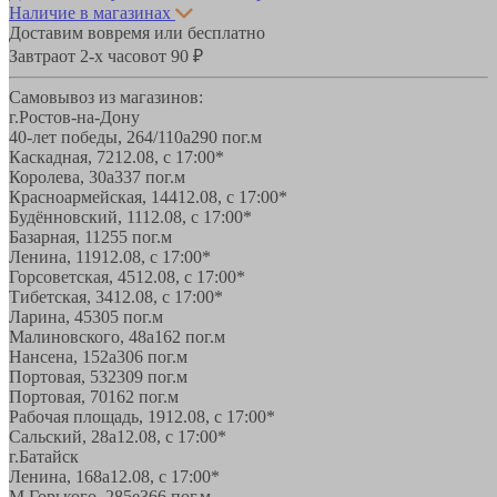
Наличие в магазинах
Доставим вовремя или бесплатно
Завтра
от 2-х часов
от 90 ₽
Самовывоз из магазинов:
г.Ростов-на-Дону
40-лет победы, 264/110а
290 пог.м
Каскадная, 72
12.08, с 17:00*
Королева, 30а
337 пог.м
Красноармейская, 144
12.08, с 17:00*
Будённовский, 11
12.08, с 17:00*
Базарная, 11
255 пог.м
Ленина, 119
12.08, с 17:00*
Горсоветская, 45
12.08, с 17:00*
Тибетская, 34
12.08, с 17:00*
Ларина, 45
305 пог.м
Малиновского, 48а
162 пог.м
Нансена, 152а
306 пог.м
Портовая, 532
309 пог.м
Портовая, 70
162 пог.м
Рабочая площадь, 19
12.08, с 17:00*
Сальский, 28a
12.08, с 17:00*
г.Батайск
Ленина, 168а
12.08, с 17:00*
М.Горького, 285е
366 пог.м