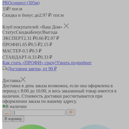
33
₽
/ пог.м
Скидка и бонус до
2.97
₽/ пог.м
Клуб покупателей «Ваш Дом»
Статус
Скидка
Бонус
Выгода
ЭКСПЕРТ
2.31 ₽
0.66 ₽
2.97 ₽
ПРОФИ
1.65 ₽
0.5 ₽
2.15 ₽
МАСТЕР
-
0.5 ₽
0.5 ₽
СТАНДАРТ
-
0.33 ₽
0.33 ₽
Как стать «ПРОФИ» сразу!
Узнать подробнее
Доставим завтра, от 90 ₽
Доставка
Доставка в день заказа возможна, если она оформлена в
период
с 8:00 до 16:00
, и весь заказанный товар имеется в
наличии. Стоимость доставки рассчитывается при
оформлении заказа по вашему адресу.
В наличии
В корзину