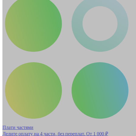
Плати частями
Делите оплату на 4 части, без переплат.
От 1 000 ₽