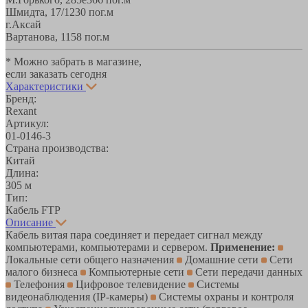
Шмидта, 17/1
230 пог.м
г.Аксай
Вартанова, 11
58 пог.м
* Можно забрать в магазине,
если заказать сегодня
Характеристики
Бренд:
Rexant
Артикул:
01-0146-3
Страна производства:
Китай
Длина:
305 м
Тип:
Кабель FTP
Описание
Кабель витая пара соединяет и передает сигнал между
компьютерами, компьютерами и сервером.
Применение:
Локальные сети общего назначения
Домашние сети
Сети
малого бизнеса
Компьютерные сети
Сети передачи данных
Телефония
Цифровое телевидение
Системы
видеонаблюдения (IP-камеры)
Системы охраны и контроля