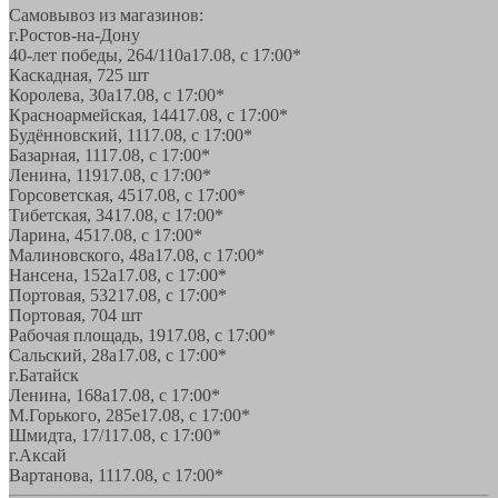
Самовывоз из магазинов:
г.Ростов-на-Дону
40-лет победы, 264/110а
17.08, с 17:00*
Каскадная, 72
5 шт
Королева, 30а
17.08, с 17:00*
Красноармейская, 144
17.08, с 17:00*
Будённовский, 11
17.08, с 17:00*
Базарная, 11
17.08, с 17:00*
Ленина, 119
17.08, с 17:00*
Горсоветская, 45
17.08, с 17:00*
Тибетская, 34
17.08, с 17:00*
Ларина, 45
17.08, с 17:00*
Малиновского, 48а
17.08, с 17:00*
Нансена, 152а
17.08, с 17:00*
Портовая, 532
17.08, с 17:00*
Портовая, 70
4 шт
Рабочая площадь, 19
17.08, с 17:00*
Сальский, 28a
17.08, с 17:00*
г.Батайск
Ленина, 168а
17.08, с 17:00*
М.Горького, 285е
17.08, с 17:00*
Шмидта, 17/1
17.08, с 17:00*
г.Аксай
Вартанова, 11
17.08, с 17:00*