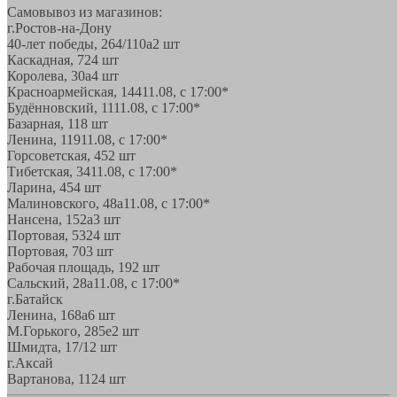
Самовывоз из магазинов:
г.Ростов-на-Дону
40-лет победы, 264/110а
2 шт
Каскадная, 72
4 шт
Королева, 30а
4 шт
Красноармейская, 144
11.08, с 17:00*
Будённовский, 11
11.08, с 17:00*
Базарная, 11
8 шт
Ленина, 119
11.08, с 17:00*
Горсоветская, 45
2 шт
Тибетская, 34
11.08, с 17:00*
Ларина, 45
4 шт
Малиновского, 48а
11.08, с 17:00*
Нансена, 152а
3 шт
Портовая, 532
4 шт
Портовая, 70
3 шт
Рабочая площадь, 19
2 шт
Сальский, 28a
11.08, с 17:00*
г.Батайск
Ленина, 168а
6 шт
М.Горького, 285е
2 шт
Шмидта, 17/1
2 шт
г.Аксай
Вартанова, 11
24 шт