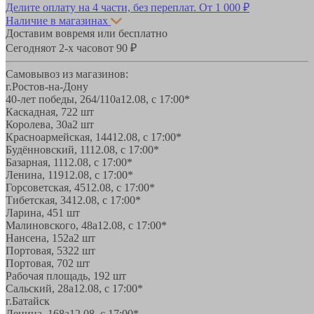
Делите оплату на 4 части, без переплат.
От 1 000 ₽
Наличие в магазинах
Доставим вовремя или бесплатно
Сегодня
от 2-х часов
от 90 ₽
Самовывоз из магазинов:
г.Ростов-на-Дону
40-лет победы, 264/110а
12.08, с 17:00*
Каскадная, 72
2 шт
Королева, 30а
2 шт
Красноармейская, 144
12.08, с 17:00*
Будённовский, 11
12.08, с 17:00*
Базарная, 11
12.08, с 17:00*
Ленина, 119
12.08, с 17:00*
Горсоветская, 45
12.08, с 17:00*
Тибетская, 34
12.08, с 17:00*
Ларина, 45
1 шт
Малиновского, 48а
12.08, с 17:00*
Нансена, 152а
2 шт
Портовая, 532
2 шт
Портовая, 70
2 шт
Рабочая площадь, 19
2 шт
Сальский, 28a
12.08, с 17:00*
г.Батайск
Ленина, 168а
12.08, с 17:00*