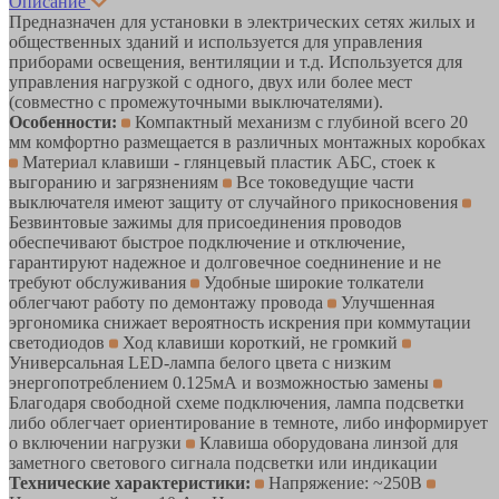
Описание
Предназначен для установки в электрических сетях жилых и
общественных зданий и используется для управления
приборами освещения, вентиляции и т.д. Используется для
управления нагрузкой с одного, двух или более мест
(совместно с промежуточными выключателями).
Особенности:
Компактный механизм с глубиной всего 20
мм комфортно размещается в различных монтажных коробках
Материал клавиши - глянцевый пластик АБС, стоек к
выгоранию и загрязнениям
Все токоведущие части
выключателя имеют защиту от случайного прикосновения
Безвинтовые зажимы для присоединения проводов
обеспечивают быстрое подключение и отключение,
гарантируют надежное и долговечное соеднинение и не
требуют обслуживания
Удобные широкие толкатели
облегчают работу по демонтажу провода
Улучшенная
эргономика снижает вероятность искрения при коммутации
светодиодов
Ход клавиши короткий, не громкий
Универсальная LED-лампа белого цвета с низким
энергопотреблением 0.125мА и возможностью замены
Благодаря свободной схеме подключения, лампа подсветки
либо облегчает ориентирование в темноте, либо информирует
о включении нагрузки
Клавиша оборудована линзой для
заметного светового сигнала подсветки или индикации
Технические характеристики:
Напряжение: ~250В