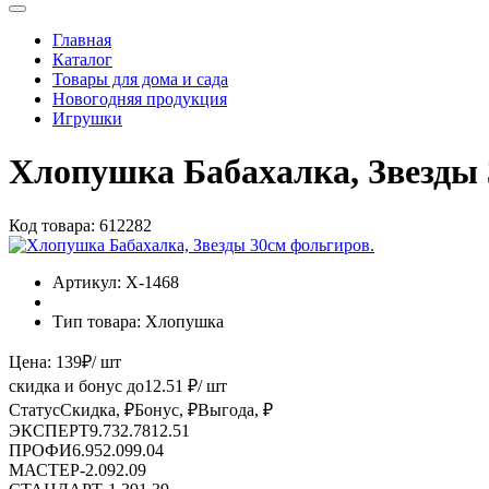
Главная
Каталог
Товары для дома и сада
Новогодняя продукция
Игрушки
Хлопушка Бабахалка, Звезды 
Код товара:
612282
Артикул:
Х-1468
Тип товара:
Хлопушка
Цена:
139
₽
/ шт
скидка и бонус до
12.51
₽/ шт
Статус
Скидка, ₽
Бонус, ₽
Выгода, ₽
ЭКСПЕРТ
9.73
2.78
12.51
ПРОФИ
6.95
2.09
9.04
МАСТЕР
-
2.09
2.09