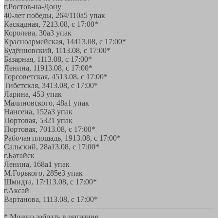
г.Ростов-на-Дону
40-лет победы, 264/110а
5 упак
Каскадная, 72
13.08, с 17:00*
Королева, 30а
3 упак
Красноармейская, 144
13.08, с 17:00*
Будённовский, 11
13.08, с 17:00*
Базарная, 11
13.08, с 17:00*
Ленина, 119
13.08, с 17:00*
Горсоветская, 45
13.08, с 17:00*
Тибетская, 34
13.08, с 17:00*
Ларина, 45
3 упак
Малиновского, 48а
1 упак
Нансена, 152а
3 упак
Портовая, 532
1 упак
Портовая, 70
13.08, с 17:00*
Рабочая площадь, 19
13.08, с 17:00*
Сальский, 28a
13.08, с 17:00*
г.Батайск
Ленина, 168а
1 упак
М.Горького, 285е
3 упак
Шмидта, 17/1
13.08, с 17:00*
г.Аксай
Вартанова, 11
13.08, с 17:00*
* Можно забрать в магазине,