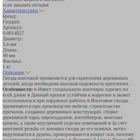
если заказать сегодня
Характеристики
Бренд:
Госкреп
Артикул:
9-0014827
Диаметр:
3,4 мм
Длина:
90 мм
Фасовка:
1 кг
Описание
Гвоздь винтовой применяется для скрепления деревянных
деталей, когда необходима высокая надежность крепления.
Особенности:
Имеет специальную винтовую нарезку по
всей длине
Данный крепеж устойчив к коррозии и может
использоваться при наружных работах
Винтовые гвозди
применяются при производстве мебели, строительстве
причалов, создании деревянных конструкций, сборке
деревянной тары, европоддонов, контейнеров, монтаже
кровли, а также внутренней отделке помещений
За счет
винтовой резьбы от кончика гвоздя до его шляпки, метиз
вкручивается в дерево, проворачивается вокруг оси, поэтому
не нарушает структуру дерева
Диаметр: 3,4 мм
Длина: 90