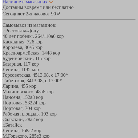
Наличие в магазинах
Доставим вовремя или бесплатно
Сегодня
от 2-х часов
от 90 ₽
Самовывоз из магазинов:
г.Ростов-на-Дону
40-лет победы, 264/110а
6 кор
Каскадная, 72
6 кор
Королева, 30а
5 кор
Красноармейская, 144
8 кор
Будённовский, 11
5 кор
Базарная, 11
7 кор
Ленина, 119
5 кор
Горсоветская, 45
13.08, с 17:00*
Тибетская, 34
13.08, с 17:00*
Ларина, 45
5 кор
Малиновского, 48а
6 кор
Нансена, 152а
8 кор
Портовая, 532
24 кор
Портовая, 70
4 кор
Рабочая площадь, 19
3 кор
Сальский, 28a
2 кор
г.Батайск
Ленина, 168а
2 кор
М.Горького, 285е
3 кор