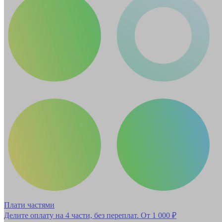
Плати частями
Делите оплату на 4 части, без переплат.
От 1 000 ₽