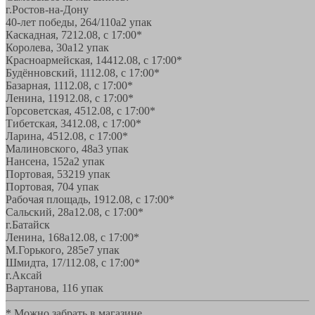
г.Ростов-на-Дону
40-лет победы, 264/110а
2 упак
Каскадная, 72
12.08, с 17:00*
Королева, 30а
12 упак
Красноармейская, 144
12.08, с 17:00*
Будённовский, 11
12.08, с 17:00*
Базарная, 11
12.08, с 17:00*
Ленина, 119
12.08, с 17:00*
Горсоветская, 45
12.08, с 17:00*
Тибетская, 34
12.08, с 17:00*
Ларина, 45
12.08, с 17:00*
Малиновского, 48а
3 упак
Нансена, 152а
2 упак
Портовая, 532
19 упак
Портовая, 70
4 упак
Рабочая площадь, 19
12.08, с 17:00*
Сальский, 28a
12.08, с 17:00*
г.Батайск
Ленина, 168а
12.08, с 17:00*
М.Горького, 285е
7 упак
Шмидта, 17/1
12.08, с 17:00*
г.Аксай
Вартанова, 11
6 упак
* Можно забрать в магазине,