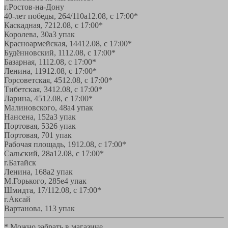
г.Ростов-на-Дону
40-лет победы, 264/110а
12.08, с 17:00*
Каскадная, 72
12.08, с 17:00*
Королева, 30а
3 упак
Красноармейская, 144
12.08, с 17:00*
Будённовский, 11
12.08, с 17:00*
Базарная, 11
12.08, с 17:00*
Ленина, 119
12.08, с 17:00*
Горсоветская, 45
12.08, с 17:00*
Тибетская, 34
12.08, с 17:00*
Ларина, 45
12.08, с 17:00*
Малиновского, 48а
4 упак
Нансена, 152а
3 упак
Портовая, 532
6 упак
Портовая, 70
1 упак
Рабочая площадь, 19
12.08, с 17:00*
Сальский, 28a
12.08, с 17:00*
г.Батайск
Ленина, 168а
2 упак
М.Горького, 285е
4 упак
Шмидта, 17/1
12.08, с 17:00*
г.Аксай
Вартанова, 11
3 упак
* Можно забрать в магазине,