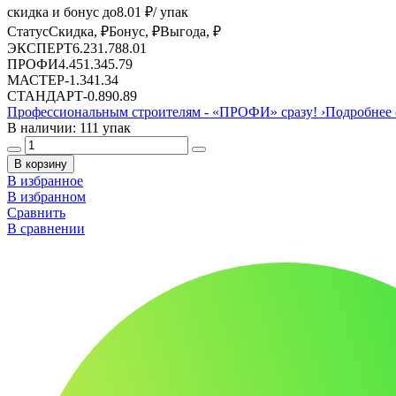
скидка и бонус до
8.01
₽/ упак
Статус
Скидка, ₽
Бонус, ₽
Выгода, ₽
ЭКСПЕРТ
6.23
1.78
8.01
ПРОФИ
4.45
1.34
5.79
МАСТЕР
-
1.34
1.34
СТАНДАРТ
-
0.89
0.89
Профессиональным строителям -
«ПРОФИ»
сразу!
›
Подробнее 
В наличии: 111 упак
В корзину
В избранное
В избранном
Сравнить
В сравнении