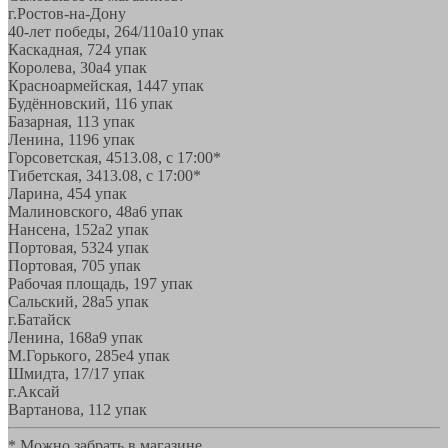
г.Ростов-на-Дону
40-лет победы, 264/110а
10 упак
Каскадная, 72
4 упак
Королева, 30а
4 упак
Красноармейская, 144
7 упак
Будённовский, 11
6 упак
Базарная, 11
3 упак
Ленина, 119
6 упак
Горсоветская, 45
13.08, с 17:00*
Тибетская, 34
13.08, с 17:00*
Ларина, 45
4 упак
Малиновского, 48а
6 упак
Нансена, 152а
2 упак
Портовая, 532
4 упак
Портовая, 70
5 упак
Рабочая площадь, 19
7 упак
Сальский, 28a
5 упак
г.Батайск
Ленина, 168а
9 упак
М.Горького, 285е
4 упак
Шмидта, 17/1
7 упак
г.Аксай
Вартанова, 11
2 упак
* Можно забрать в магазине,