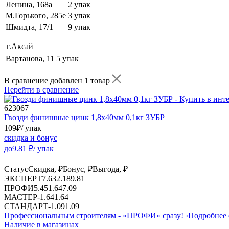
Ленина, 168а
2 упак
М.Горького, 285е
3 упак
Шмидта, 17/1
9 упак
г.Аксай
Вартанова, 11
5 упак
В сравнение добавлен 1 товар
Перейти в сравнение
623067
Гвозди финишные цинк 1,8х40мм 0,1кг ЗУБР
109
₽
/ упак
скидка и бонус
до
9.81
₽/ упак
Статус
Скидка, ₽
Бонус, ₽
Выгода, ₽
ЭКСПЕРТ
7.63
2.18
9.81
ПРОФИ
5.45
1.64
7.09
МАСТЕР
-
1.64
1.64
СТАНДАРТ
-
1.09
1.09
Профессиональным строителям -
«ПРОФИ»
сразу!
›
Подробнее 
Наличие в магазинах