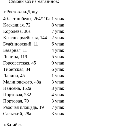
Самовывоз из магазинов:
г.Ростов-на-Дону
40-лет победы, 264/110а
1 упак
Каскадная, 72
8 упак
Королева, 30а
7 упак
Красноармейская, 144
2 упак
Будённовский, 11
6 упак
Базарная, 11
4 упак
Ленина, 119
5 упак
Горсоветская, 45
9 упак
Тибетская, 34
6 упак
Ларина, 45
1 упак
Малиновского, 48а
3 упак
Нансена, 152а
3 упак
Портовая, 532
4 упак
Портовая, 70
3 упак
Рабочая площадь, 19
7 упак
Сальский, 28a
3 упак
г.Батайск