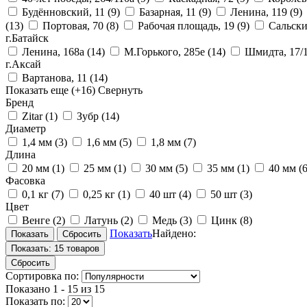
Будённовский, 11
(9)
Базарная, 11
(9)
Ленина, 119
(9)
(13)
Портовая, 70
(8)
Рабочая площадь, 19
(9)
Сальски
г.Батайск
Ленина, 168а
(14)
М.Горького, 285е
(14)
Шмидта, 17/
г.Аксай
Вартанова, 11
(14)
Показать еще
(+16)
Свернуть
Бренд
Zitar
(1)
Зубр
(14)
Диаметр
1,4 мм
(3)
1,6 мм
(5)
1,8 мм
(7)
Длина
20 мм
(1)
25 мм
(1)
30 мм
(5)
35 мм
(1)
40 мм
(6
Фасовка
0,1 кг
(7)
0,25 кг
(1)
40 шт
(4)
50 шт
(3)
Цвет
Венге
(2)
Латунь
(2)
Медь
(3)
Цинк
(8)
Показать
Найдено:
Показать:
15 товаров
Сбросить
Сортировка по:
Показано
1 - 15 из 15
Показать по: