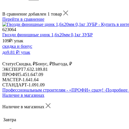
В сравнение добавлен 1 товар
Перейти в сравнение
623064
Гвозди финишные цинк 1,6х20мм 0,1кг ЗУБР
109
₽
/ упак
скидка и бонус
до
9.81
₽/ упак
Статус
Скидка, ₽
Бонус, ₽
Выгода, ₽
ЭКСПЕРТ
7.63
2.18
9.81
ПРОФИ
5.45
1.64
7.09
МАСТЕР
-
1.64
1.64
СТАНДАРТ
-
1.09
1.09
Профессиональным строителям -
«ПРОФИ»
сразу!
›
Подробнее 
Наличие в магазинах
Наличие в магазинах
Завтра