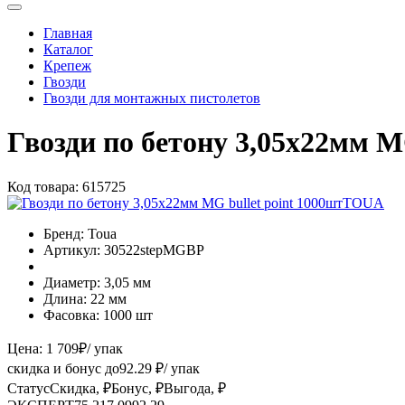
Главная
Каталог
Крепеж
Гвозди
Гвозди для монтажных пистолетов
Гвозди по бетону 3,05х22мм 
Код товара:
615725
Бренд:
Toua
Артикул:
30522stepMGBP
Диаметр:
3,05 мм
Длина:
22 мм
Фасовка:
1000 шт
Цена:
1 709
₽
/ упак
скидка и бонус до
92.29
₽/ упак
Статус
Скидка, ₽
Бонус, ₽
Выгода, ₽