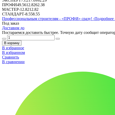
ЭКСПЕРТ
75.2
17.09
92.29
ПРОФИ
49.56
12.82
62.38
МАСТЕР
-
12.82
12.82
СТАНДАРТ
-
8.55
8.55
Профессиональным строителям -
«ПРОФИ»
сразу!
›
Подробнее 
Под заказ
Доставим до
Постараемся доставить быстрее. Точную дату сообщит оператор
В корзину
В избранное
В избранном
Сравнить
В сравнении