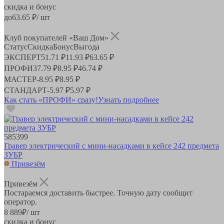
скидка и бонус
до
63.65
₽/ шт
Клуб покупателей «Ваш Дом»
Статус
Скидка
Бонус
Выгода
ЭКСПЕРТ
51.71 ₽
11.93 ₽
63.65 ₽
ПРОФИ
37.79 ₽
8.95 ₽
46.74 ₽
МАСТЕР
-
8.95 ₽
8.95 ₽
СТАНДАРТ
-
5.97 ₽
5.97 ₽
Как стать «ПРОФИ» сразу!
Узнать подробнее
585399
Гравер электрический с мини-насадками в кейсе 242 предмета
ЗУБР
Привезём
Привезём
Постараемся доставить быстрее. Точную дату сообщит
оператор.
8 889
₽
/ шт
скидка и бонус