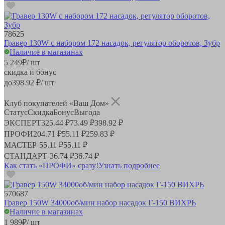
78625
Гравер 130W с набором 172 насадок, регулятор оборотов, Зубр
Наличие в магазинах
5 249
₽
/ шт
скидка и бонус
до
398.92
₽/ шт
Клуб покупателей «Ваш Дом»
Статус
Скидка
Бонус
Выгода
ЭКСПЕРТ
325.44 ₽
73.49 ₽
398.92 ₽
ПРОФИ
204.71 ₽
55.11 ₽
259.83 ₽
МАСТЕР
-
55.11 ₽
55.11 ₽
СТАНДАРТ
-
36.74 ₽
36.74 ₽
Как стать «ПРОФИ» сразу!
Узнать подробнее
570687
Гравер 150W 34000об/мин набор насадок Г-150 ВИХРЬ
Наличие в магазинах
1 989
₽
/ шт