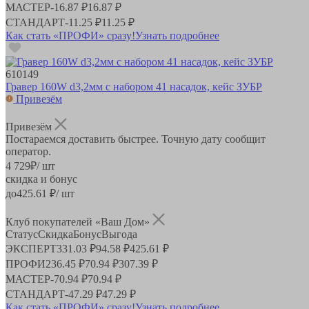
МАСТЕР
-
16.87 ₽
16.87 ₽
СТАНДАРТ
-
11.25 ₽
11.25 ₽
Как стать «ПРОФИ» сразу!
Узнать подробнее
610149
Гравер 160W d3,2мм с набором 41 насадок, кейс ЗУБР
Привезём
Привезём
Постараемся доставить быстрее. Точную дату сообщит
оператор.
4 729
₽
/ шт
скидка и бонус
до
425.61
₽/ шт
Клуб покупателей «Ваш Дом»
Статус
Скидка
Бонус
Выгода
ЭКСПЕРТ
331.03 ₽
94.58 ₽
425.61 ₽
ПРОФИ
236.45 ₽
70.94 ₽
307.39 ₽
МАСТЕР
-
70.94 ₽
70.94 ₽
СТАНДАРТ
-
47.29 ₽
47.29 ₽
Как стать «ПРОФИ» сразу!
Узнать подробнее