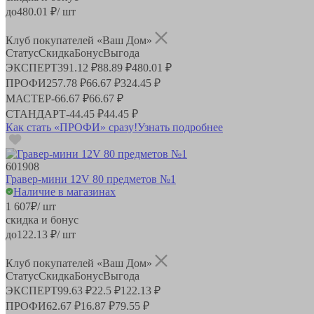
до
480.01
₽/ шт
Клуб покупателей «Ваш Дом»
Статус
Скидка
Бонус
Выгода
ЭКСПЕРТ
391.12 ₽
88.89 ₽
480.01 ₽
ПРОФИ
257.78 ₽
66.67 ₽
324.45 ₽
МАСТЕР
-
66.67 ₽
66.67 ₽
СТАНДАРТ
-
44.45 ₽
44.45 ₽
Как стать «ПРОФИ» сразу!
Узнать подробнее
601908
Гравер-мини 12V 80 предметов №1
Наличие в магазинах
1 607
₽
/ шт
скидка и бонус
до
122.13
₽/ шт
Клуб покупателей «Ваш Дом»
Статус
Скидка
Бонус
Выгода
ЭКСПЕРТ
99.63 ₽
22.5 ₽
122.13 ₽
ПРОФИ
62.67 ₽
16.87 ₽
79.55 ₽