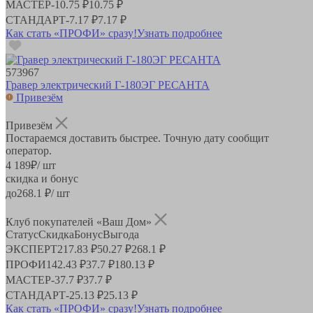
МАСТЕР
-
10.75 ₽
10.75 ₽
СТАНДАРТ
-
7.17 ₽
7.17 ₽
Как стать «ПРОФИ» сразу!
Узнать подробнее
573967
Гравер электрический Г-180ЭГ РЕСАНТА
Привезём
Привезём
Постараемся доставить быстрее. Точную дату сообщит
оператор.
4 189
₽
/ шт
скидка и бонус
до
268.1
₽/ шт
Клуб покупателей «Ваш Дом»
Статус
Скидка
Бонус
Выгода
ЭКСПЕРТ
217.83 ₽
50.27 ₽
268.1 ₽
ПРОФИ
142.43 ₽
37.7 ₽
180.13 ₽
МАСТЕР
-
37.7 ₽
37.7 ₽
СТАНДАРТ
-
25.13 ₽
25.13 ₽
Как стать «ПРОФИ» сразу!
Узнать подробнее