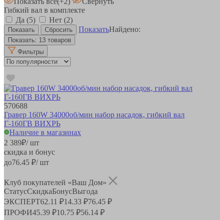
Показать все
(+2)
Свернуть
Гибкий вал в комплекте
Да
(5)
Нет
(2)
Показать
Найдено:
Показать:
13 товаров
Фильтры
570688
Гравер 160W 34000об/мин набор насадок, гибкий вал
Г-160ГВ ВИХРЬ
Наличие в магазинах
2 389
₽
/ шт
скидка и бонус
до
76.45
₽/ шт
Клуб покупателей «Ваш Дом»
Статус
Скидка
Бонус
Выгода
ЭКСПЕРТ
62.11 ₽
14.33 ₽
76.45 ₽
ПРОФИ
45.39 ₽
10.75 ₽
56.14 ₽