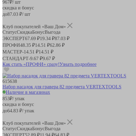
967
₽
/ шт
скидка и бонус
до
87.03
₽/ шт
Клуб покупателей «Ваш Дом»
Статус
Скидка
Бонус
Выгода
ЭКСПЕРТ
67.69 ₽
19.34 ₽
87.03 ₽
ПРОФИ
48.35 ₽
14.51 ₽
62.86 ₽
МАСТЕР
-
14.51 ₽
14.51 ₽
СТАНДАРТ
-
9.67 ₽
9.67 ₽
Как стать «ПРОФИ» сразу!
Узнать подробнее
615638
Набор насадок для гравера 82 предмета VERTEXTOOLS
Наличие в магазинах
853
₽
/ упак
скидка и бонус
до
64.83
₽/ упак
Клуб покупателей «Ваш Дом»
Статус
Скидка
Бонус
Выгода
ЭКСПЕРТ
52.89 ₽
11.94 ₽
64.83 ₽