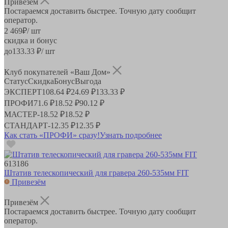
Привезём
Постараемся доставить быстрее. Точную дату сообщит
оператор.
2 469
₽
/ шт
скидка и бонус
до
133.33
₽/ шт
Клуб покупателей «Ваш Дом»
Статус
Скидка
Бонус
Выгода
ЭКСПЕРТ
108.64 ₽
24.69 ₽
133.33 ₽
ПРОФИ
71.6 ₽
18.52 ₽
90.12 ₽
МАСТЕР
-
18.52 ₽
18.52 ₽
СТАНДАРТ
-
12.35 ₽
12.35 ₽
Как стать «ПРОФИ» сразу!
Узнать подробнее
613186
Штатив телескопический для гравера 260-535мм FIT
Привезём
Привезём
Постараемся доставить быстрее. Точную дату сообщит
оператор.