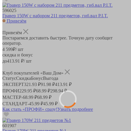
596025
Гравер 150W с набором 211 предметов, гиб.вал P.I.T.
Привезём
Привезём
Постараемся доставить быстрее. Точную дату сообщит
оператор.
4 599
₽
/ шт
скидка и бонус
до
413.91
₽/ шт
Клуб покупателей «Ваш Дом»
Статус
Скидка
Бонус
Выгода
ЭКСПЕРТ
321.93 ₽
91.98 ₽
413.91 ₽
ПРОФИ
229.95 ₽
68.99 ₽
298.94 ₽
МАСТЕР
-
68.99 ₽
68.99 ₽
СТАНДАРТ
-
45.99 ₽
45.99 ₽
Как стать «ПРОФИ» сразу!
Узнать подробнее
601907
Гравер 170W 211 предметов №1