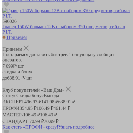
596026
Гравер 150W бормаш 12В с набором 350 предметов, гиб.вал
P.I.T.
Привезём
Привезём
Постараемся доставить быстрее. Точную дату сообщит
оператор.
7 099
₽
/ шт
скидка и бонус
до
638.91
₽/ шт
Клуб покупателей «Ваш Дом»
Статус
Скидка
Бонус
Выгода
ЭКСПЕРТ
496.93 ₽
141.98 ₽
638.91 ₽
ПРОФИ
354.95 ₽
106.49 ₽
461.44 ₽
МАСТЕР
-
106.49 ₽
106.49 ₽
СТАНДАРТ
-
70.99 ₽
70.99 ₽
Как стать «ПРОФИ» сразу!
Узнать подробнее