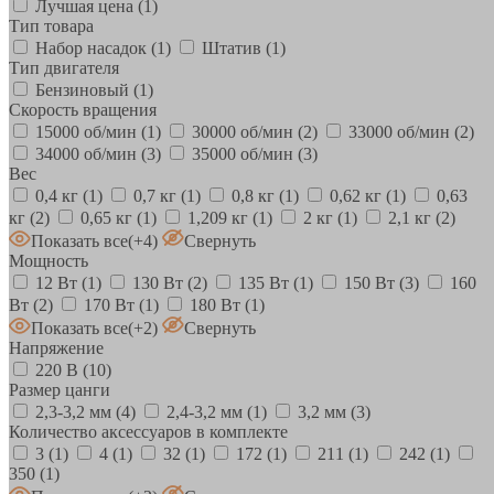
Лучшая цена
(1)
Тип товара
Набор насадок
(1)
Штатив
(1)
Тип двигателя
Бензиновый
(1)
Скорость вращения
15000 об/мин
(1)
30000 об/мин
(2)
33000 об/мин
(2)
34000 об/мин
(3)
35000 об/мин
(3)
Вес
0,4 кг
(1)
0,7 кг
(1)
0,8 кг
(1)
0,62 кг
(1)
0,63
кг
(2)
0,65 кг
(1)
1,209 кг
(1)
2 кг
(1)
2,1 кг
(2)
Показать все
(+4)
Свернуть
Мощность
12 Вт
(1)
130 Вт
(2)
135 Вт
(1)
150 Вт
(3)
160
Вт
(2)
170 Вт
(1)
180 Вт
(1)
Показать все
(+2)
Свернуть
Напряжение
220 В
(10)
Размер цанги
2,3-3,2 мм
(4)
2,4-3,2 мм
(1)
3,2 мм
(3)
Количество аксессуаров в комплекте
3
(1)
4
(1)
32
(1)
172
(1)
211
(1)
242
(1)
350
(1)