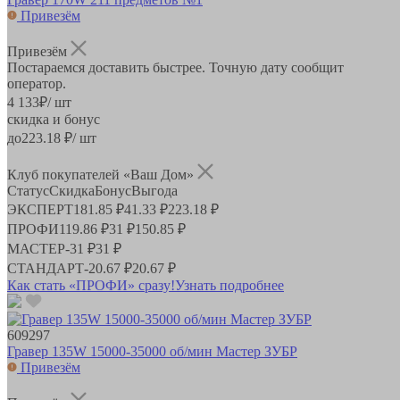
Привезём
Привезём
Постараемся доставить быстрее. Точную дату сообщит
оператор.
4 133
₽
/ шт
скидка и бонус
до
223.18
₽/ шт
Клуб покупателей «Ваш Дом»
Статус
Скидка
Бонус
Выгода
ЭКСПЕРТ
181.85 ₽
41.33 ₽
223.18 ₽
ПРОФИ
119.86 ₽
31 ₽
150.85 ₽
МАСТЕР
-
31 ₽
31 ₽
СТАНДАРТ
-
20.67 ₽
20.67 ₽
Как стать «ПРОФИ» сразу!
Узнать подробнее
609297
Гравер 135W 15000-35000 об/мин Мастер ЗУБР
Привезём