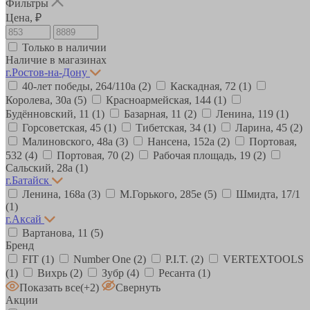
Фильтры
Цена, ₽
Только в наличии
Наличие в магазинах
г.Ростов-на-Дону
40-лет победы, 264/110а
(2)
Каскадная, 72
(1)
Королева, 30а
(5)
Красноармейская, 144
(1)
Будённовский, 11
(1)
Базарная, 11
(2)
Ленина, 119
(1)
Горсоветская, 45
(1)
Тибетская, 34
(1)
Ларина, 45
(2)
Малиновского, 48а
(3)
Нансена, 152а
(2)
Портовая,
532
(4)
Портовая, 70
(2)
Рабочая площадь, 19
(2)
Сальский, 28a
(1)
г.Батайск
Ленина, 168а
(3)
М.Горького, 285е
(5)
Шмидта, 17/1
(1)
г.Аксай
Вартанова, 11
(5)
Бренд
FIT
(1)
Number One
(2)
P.I.T.
(2)
VERTEXTOOLS
(1)
Вихрь
(2)
Зубр
(4)
Ресанта
(1)
Показать все
(+2)
Свернуть
Акции