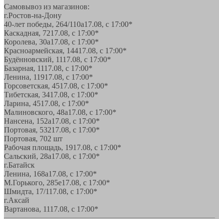
Самовывоз из магазинов:
г.Ростов-на-Дону
40-лет победы, 264/110а
17.08, с 17:00*
Каскадная, 72
17.08, с 17:00*
Королева, 30а
17.08, с 17:00*
Красноармейская, 144
17.08, с 17:00*
Будённовский, 11
17.08, с 17:00*
Базарная, 11
17.08, с 17:00*
Ленина, 119
17.08, с 17:00*
Горсоветская, 45
17.08, с 17:00*
Тибетская, 34
17.08, с 17:00*
Ларина, 45
17.08, с 17:00*
Малиновского, 48а
17.08, с 17:00*
Нансена, 152а
17.08, с 17:00*
Портовая, 532
17.08, с 17:00*
Портовая, 70
2 шт
Рабочая площадь, 19
17.08, с 17:00*
Сальский, 28a
17.08, с 17:00*
г.Батайск
Ленина, 168а
17.08, с 17:00*
М.Горького, 285е
17.08, с 17:00*
Шмидта, 17/1
17.08, с 17:00*
г.Аксай
Вартанова, 11
17.08, с 17:00*