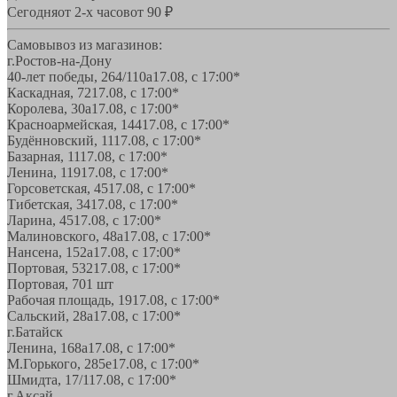
Сегодня
от 2-х часов
от 90 ₽
Самовывоз из магазинов:
г.Ростов-на-Дону
40-лет победы, 264/110а
17.08, с 17:00*
Каскадная, 72
17.08, с 17:00*
Королева, 30а
17.08, с 17:00*
Красноармейская, 144
17.08, с 17:00*
Будённовский, 11
17.08, с 17:00*
Базарная, 11
17.08, с 17:00*
Ленина, 119
17.08, с 17:00*
Горсоветская, 45
17.08, с 17:00*
Тибетская, 34
17.08, с 17:00*
Ларина, 45
17.08, с 17:00*
Малиновского, 48а
17.08, с 17:00*
Нансена, 152а
17.08, с 17:00*
Портовая, 532
17.08, с 17:00*
Портовая, 70
1 шт
Рабочая площадь, 19
17.08, с 17:00*
Сальский, 28a
17.08, с 17:00*
г.Батайск
Ленина, 168а
17.08, с 17:00*
М.Горького, 285е
17.08, с 17:00*
Шмидта, 17/1
17.08, с 17:00*
г.Аксай