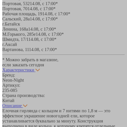
Портовая, 532
14.08, с 17:00*
Портовая, 70
14.08, с 17:00*
Рабочая площадь, 19
14.08, с 17:00*
Сальский, 28a
14.08, с 17:00*
г.Батайск
Ленина, 168а
14.08, с 17:00*
М.Горького, 285е
14.08, с 17:00*
Шмидта, 17/1
14.08, с 17:00*
г.Аксай
Вартанова, 11
14.08, с 17:00*
* Можно забрать в магазине,
если заказать сегодня
Характеристики
Бренд:
Neon-Night
Артикул:
235-085
Страна производства:
Китай
Описание
Елочная гирлянда с кольцом и 7 нитями по 1,8 м — это
эффектное украшение новогодней ели, которое
устанавливается буквально за минуту. Конструкция
выполнена в виде кольца, к которому крепятся отдельные