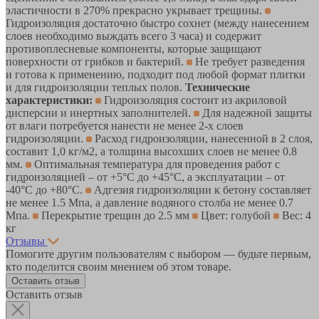
эластичности в 270% прекрасно укрывает трещины.
Гидроизоляция достаточно быстро сохнет (между нанесением
слоев необходимо выждать всего 3 часа) и содержит
противоплесневые компоненты, которые защищают
поверхности от грибков и бактерий.
Не требует разведения
и готова к применению, подходит под любой формат плитки
и для гидроизоляции теплых полов.
Технические
характеристики:
Гидроизоляция состоит из акриловой
дисперсии и инертных заполнителей.
Для надежной защиты
от влаги потребуется нанести не менее 2-х слоев
гидроизоляции.
Расход гидроизоляции, нанесенной в 2 слоя,
составит 1,0 кг/м2, а толщина высохших слоев не менее 0.8
мм.
Оптимальная температура для проведения работ с
гидроизоляцией – от +5°С до +45°С, а эксплуатации – от
-40°С до +80°С.
Адгезия гидроизоляции к бетону составляет
не менее 1.5 Мпа, а давление водяного столба не менее 0.7
Мпа.
Перекрытие трещин до 2.5 мм
Цвет: голубой
Вес: 4
кг
Отзывы
Помогите другим пользователям с выбором — будьте первым,
кто поделится своим мнением об этом товаре.
Оставить отзыв
Оставить отзыв