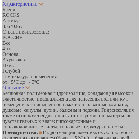
Характеристики
Бренд:
ROCKS
Артикул:
83670365
Страна производства:
РОССИЯ
Вес:
4 кг
Основа:
Акриловая
Цвет:
Голубой
Температура применения:
от +5°С до +45°С
Описание
Бесшовная полимерная гидроизоляция, обладающая высокой
эластичностью, предназначена для нанесения под плитку в
помещениях с повышенной влажностью: ванные комнаты,
душевые, санузлы, кухни, балконы и лоджии. Гидроизоляция
также используется для защиты от повреждений материалов,
чувствительных к влаге: гипсокартонные и
гипсоволокнистые листы, гипсовые штукатурки и полы.
Преимущетсва:
Гидроизоляция имеет высокую прочность
сцепления с основанием (более 1,5 Мпа), а благодаря своей