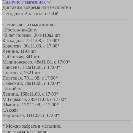
Наличие в магазинах
Доставим вовремя или бесплатно
Сегодня
от 2-х часов
от 90 ₽
Самовывоз из магазинов:
г.Ростов-на-Дону
40-лет победы, 264/110а
2 шт
Каскадная, 72
11.08, с 17:00*
Королева, 30а
11.08, с 17:00*
Ленина, 119
1 шт
Тибетская, 34
1 шт
Малиновского, 48а
11.08, с 17:00*
Нансена, 152а
11.08, с 17:00*
Портовая, 532
1 шт
Портовая, 70
11.08, с 17:00*
Сальский, 28a
11.08, с 17:00*
г.Батайск
Ленина, 168а
11.08, с 17:00*
М.Горького, 285е
11.08, с 17:00*
Шмидта, 17/1
11.08, с 17:00*
г.Аксай
Вартанова, 11
11.08, с 17:00*
* Можно забрать в магазине,
если заказать сегодня