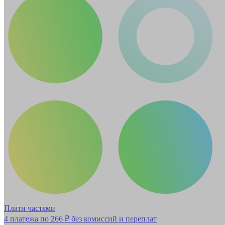
Плати частями
4 платежа по
266 ₽
без комиссий и переплат