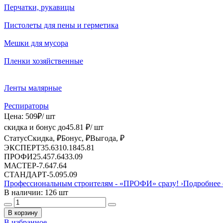
Перчатки, рукавицы
Пистолеты для пены и герметика
Мешки для мусора
Пленки хозяйственные
Ленты малярные
Респираторы
Цена:
509
₽
/ шт
скидка и бонус до
45.81
₽/ шт
Статус
Скидка, ₽
Бонус, ₽
Выгода, ₽
ЭКСПЕРТ
35.63
10.18
45.81
ПРОФИ
25.45
7.64
33.09
МАСТЕР
-
7.64
7.64
СТАНДАРТ
-
5.09
5.09
Профессиональным строителям -
«ПРОФИ»
сразу!
›
Подробнее 
В наличии: 126 шт
В корзину
В избранное