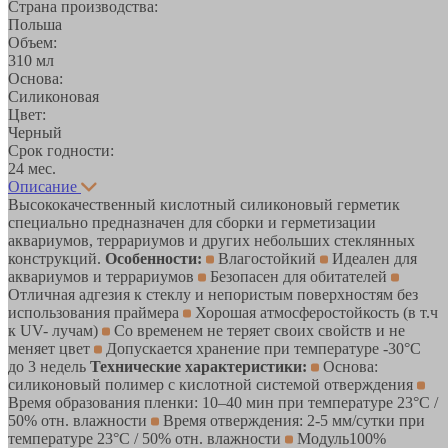
Страна производства:
Польша
Объем:
310 мл
Основа:
Силиконовая
Цвет:
Черный
Срок годности:
24 мес.
Описание
Высококачественный кислотный силиконовый герметик
специально предназначен для сборки и герметизации
аквариумов, террариумов и других небольших стеклянных
конструкций.
Особенности:
Влагостойкий
Идеален для
аквариумов и террариумов
Безопасен для обитателей
Отличная адгезия к стеклу и непористым поверхностям без
использования праймера
Хорошая атмосферостойкость (в т.ч
к UV- лучам)
Со временем не теряет своих свойств и не
меняет цвет
Допускается хранение при температуре -30°C
до 3 недель
Технические характеристики:
Основа:
силиконовый полимер с кислотной системой отверждения
Время образования пленки: 10–40 мин при температуре 23°C /
50% отн. влажности
Время отверждения: 2-5 мм/сутки при
температуре 23°C / 50% отн. влажности
Модуль100%