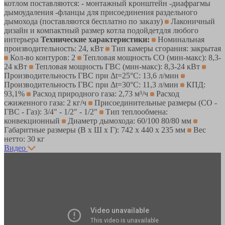
котлом поставляются: - монтажный кронштейн -диафрагмы
дымоудаления -фланцы для присоединения раздельного
дымохода (поставляются бесплатно по заказу)
Лаконичный
дизайн и компактный размер котла подойдетдля любого
интерьера
Технические характеристики:
Номинальная
производительность: 24, кВт
Тип камеры сгорания: закрытая
Кол-во контуров: 2
Тепловая мощность СО (мин-макс): 8,3-
24 кВт
Тепловая мощность ГВС (мин-макс): 8,3-24 кВт
Производительность ГВС при Δt=25°C: 13,6 л/мин
Производительность ГВС при Δt=30°C: 11,3 л/мин
КПД:
93,1%
Расход природного газа: 2,73 м³/ч
Расход
сжиженного газа: 2 кг/ч
Присоединительные размеры (СО -
ГВС - Газ): 3/4" - 1/2" - 1/2"
Тип теплообмена:
конвекционный
Диаметр дымохода: 60/100 80/80 мм
Габаритные размеры (В x Ш x Г): 742 x 440 x 235 мм
Вес
нетто: 30 кг
Видео