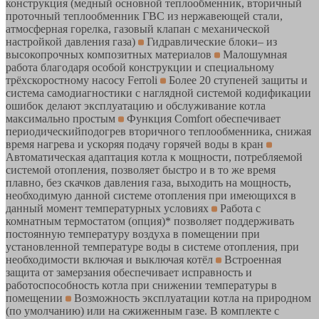
конструкция (медный основной теплообменник, вторичный
проточный теплообменник ГВС из нержавеющей стали,
атмосферная горелка, газовый клапан с механической
настройкой давления газа)
Гидравлические блоки– из
высокопрочных композитных материалов
Малошумная
работа благодаря особой конструкции и специальному
трёхскоростному насосу Ferroli
Более 20 ступеней защиты и
система самодиагностики с наглядной системой кодификации
ошибок делают эксплуатацию и обслуживание котла
максимально простым
Функция Comfort обеспечивает
периодическийподогрев вторичного теплообменника, снижая
время нагрева и ускоряя подачу горячей воды в кран
Автоматическая адаптация котла к мощности, потребляемой
системой отопления, позволяет быстро и в то же время
плавно, без скачков давления газа, выходить на мощность,
необходимую данной системе отопления при имеющихся в
данный момент температурных условиях
Работа с
комнатным термостатом (опция)* позволяет поддерживать
постоянную температуру воздуха в помещении при
установленной температуре воды в системе отопления, при
необходимости включая и выключая котёл
Встроенная
защита от замерзания обеспечивает исправность и
работоспособность котла при снижении температуры в
помещении
Возможность эксплуатации котла на природном
(по умолчанию) или на сжиженным газе. В комплекте с