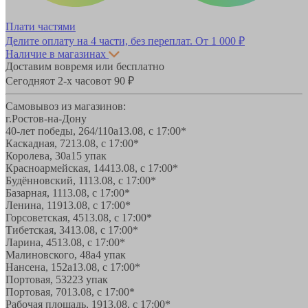
Плати частями
Делите оплату на 4 части, без переплат.
От 1 000 ₽
Наличие в магазинах
Доставим вовремя или бесплатно
Сегодня
от 2-х часов
от 90 ₽
Самовывоз из магазинов:
г.Ростов-на-Дону
40-лет победы, 264/110а
13.08, с 17:00*
Каскадная, 72
13.08, с 17:00*
Королева, 30а
15 упак
Красноармейская, 144
13.08, с 17:00*
Будённовский, 11
13.08, с 17:00*
Базарная, 11
13.08, с 17:00*
Ленина, 119
13.08, с 17:00*
Горсоветская, 45
13.08, с 17:00*
Тибетская, 34
13.08, с 17:00*
Ларина, 45
13.08, с 17:00*
Малиновского, 48а
4 упак
Нансена, 152а
13.08, с 17:00*
Портовая, 532
23 упак
Портовая, 70
13.08, с 17:00*
Рабочая площадь, 19
13.08, с 17:00*