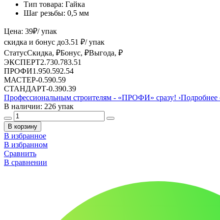
Тип товара:
Гайка
Шаг резьбы:
0,5 мм
Цена:
39
₽
/ упак
скидка и бонус до
3.51
₽/ упак
Статус
Скидка, ₽
Бонус, ₽
Выгода, ₽
ЭКСПЕРТ
2.73
0.78
3.51
ПРОФИ
1.95
0.59
2.54
МАСТЕР
-
0.59
0.59
СТАНДАРТ
-
0.39
0.39
Профессиональным строителям -
«ПРОФИ»
сразу!
›
Подробнее 
В наличии: 226 упак
В корзину
В избранное
В избранном
Сравнить
В сравнении