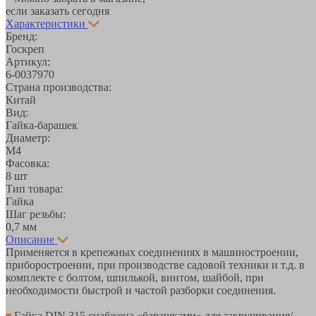
если заказать сегодня
Характеристики
Бренд:
Госкреп
Артикул:
6-0037970
Страна производства:
Китай
Вид:
Гайка-барашек
Диаметр:
М4
Фасовка:
8 шт
Тип товара:
Гайка
Шаг резьбы:
0,7 мм
Описание
Применяется в крепежных соединениях в машиностроении,
приборостроении, при производстве садовой техники и т.д. в
комплекте с болтом, шпилькой, винтом, шайбой, при
необходимости быстрой и частой разборки соединения.
Гайка DIN 315 снабжена «барашками» для закручивания/