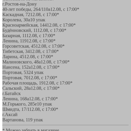
г.Ростов-на-Дону
40-лет победы, 264/110а
12.08, с 17:00*
Каскадная, 72
12.08, с 17:00*
Королева, 30а
10 упак
Красноармейская, 144
12.08, с 17:00*
Будённовский, 11
12.08, с 17:00*
Базарная, 11
12.08, с 17:00*
Ленина, 119
12.08, с 17:00*
Горсоветская, 45
12.08, с 17:00*
Тибетская, 34
12.08, с 17:00*
Ларина, 45
12.08, с 17:00*
Малиновского, 48а
12.08, с 17:00*
Нансена, 152а
12.08, с 17:00*
Портовая, 532
4 упак
Портовая, 70
12.08, с 17:00*
Рабочая площадь, 19
12.08, с 17:00*
Сальский, 28a
12.08, с 17:00*
г.Батайск
Ленина, 168а
12.08, с 17:00*
М.Горького, 285е
10 упак
Шмидта, 17/1
12.08, с 17:00*
г.Аксай
Вартанова, 11
9 упак
* Можно забрать в магазине,