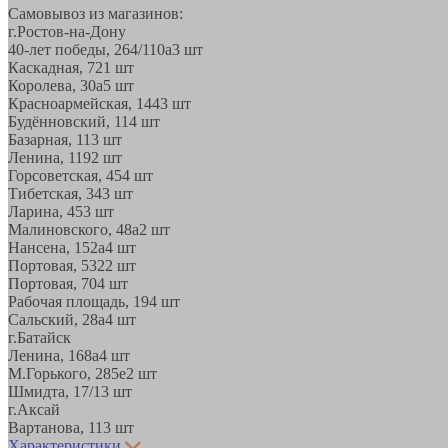
Самовывоз из магазинов:
г.Ростов-на-Дону
40-лет победы, 264/110а
3 шт
Каскадная, 72
1 шт
Королева, 30а
5 шт
Красноармейская, 144
3 шт
Будённовский, 11
4 шт
Базарная, 11
3 шт
Ленина, 119
2 шт
Горсоветская, 45
4 шт
Тибетская, 34
3 шт
Ларина, 45
3 шт
Малиновского, 48а
2 шт
Нансена, 152а
4 шт
Портовая, 532
2 шт
Портовая, 70
4 шт
Рабочая площадь, 19
4 шт
Сальский, 28a
4 шт
г.Батайск
Ленина, 168а
4 шт
М.Горького, 285е
2 шт
Шмидта, 17/1
3 шт
г.Аксай
Вартанова, 11
3 шт
Характеристики