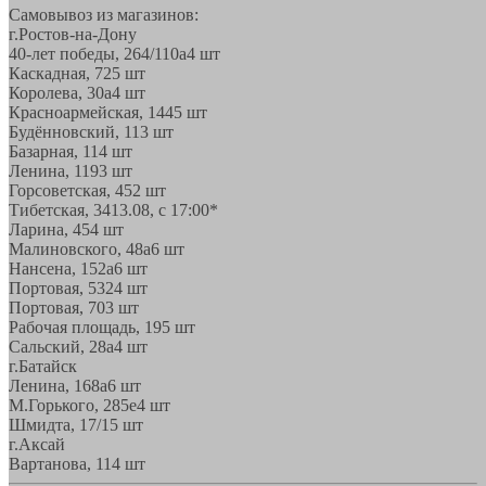
Самовывоз из магазинов:
г.Ростов-на-Дону
40-лет победы, 264/110а
4 шт
Каскадная, 72
5 шт
Королева, 30а
4 шт
Красноармейская, 144
5 шт
Будённовский, 11
3 шт
Базарная, 11
4 шт
Ленина, 119
3 шт
Горсоветская, 45
2 шт
Тибетская, 34
13.08, с 17:00*
Ларина, 45
4 шт
Малиновского, 48а
6 шт
Нансена, 152а
6 шт
Портовая, 532
4 шт
Портовая, 70
3 шт
Рабочая площадь, 19
5 шт
Сальский, 28a
4 шт
г.Батайск
Ленина, 168а
6 шт
М.Горького, 285е
4 шт
Шмидта, 17/1
5 шт
г.Аксай
Вартанова, 11
4 шт