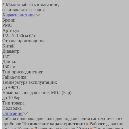
* Можно забрать в магазине,
если заказать сегодня
Характеристики
Бренд:
РМС
Артикул:
1/2-г/г-150см б/п
Страна производства:
Китай
Диаметр:
1/2"
Длина:
150 см
Тип присоединения:
Гайка-гайка
Температура эксплуатации:
до +90°С
Номинальное давление, МПа (Бар):
до 10 бар
Тип товара:
Подводка
Описание
Гибкая подводка для воды для подключения сантехнических
приборов
Технические характеристики:
Рабочее давление:
от 1 до 10 атм
Давление на разрыв: 20 атм
Тип подводки: