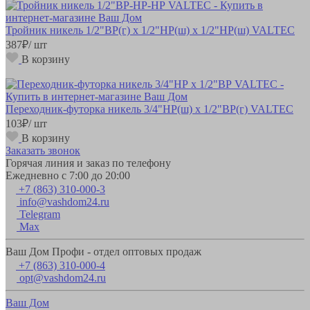
Тройник никель 1/2"ВР(г) х 1/2"НР(ш) х 1/2"НР(ш) VALTEC
387
₽
/ шт
В корзину
Переходник-футорка никель 3/4"НР(ш) х 1/2"ВР(г) VALTEC
103
₽
/ шт
В корзину
Заказать звонок
Горячая линия и заказ по телефону
Ежедневно с 7:00 до 20:00
+7 (863) 310-000-3
info@vashdom24.ru
Telegram
Max
Ваш Дом Профи - отдел оптовых продаж
+7 (863) 310-000-4
opt@vashdom24.ru
Ваш Дом