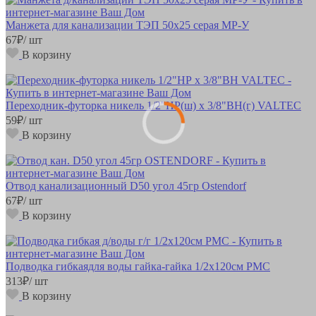
Манжета для канализации ТЭП 50х25 серая MP-У
67
₽
/ шт
В корзину
Переходник-футорка никель 1/2"НР(ш) х 3/8"ВН(г) VALTEC
59
₽
/ шт
В корзину
Отвод канализационный D50 угол 45гр Ostendorf
67
₽
/ шт
В корзину
Подводка гибкаядля воды гайка-гайка 1/2х120см РМС
313
₽
/ шт
В корзину