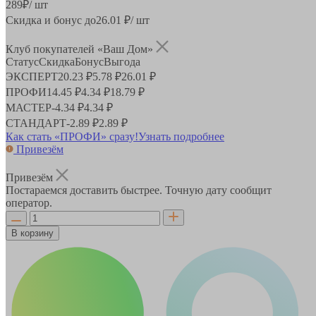
289
₽
/ шт
Скидка и бонус до
26.01
₽/ шт
Клуб покупателей «Ваш Дом»
Статус
Скидка
Бонус
Выгода
ЭКСПЕРТ
20.23 ₽
5.78 ₽
26.01 ₽
ПРОФИ
14.45 ₽
4.34 ₽
18.79 ₽
МАСТЕР
-
4.34 ₽
4.34 ₽
СТАНДАРТ
-
2.89 ₽
2.89 ₽
Как стать «ПРОФИ» сразу!
Узнать подробнее
Привезём
Привезём
Постараемся доставить быстрее. Точную дату сообщит
оператор.
В корзину