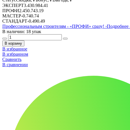
ЭКСПЕРТ
3.43
0.98
4.41
ПРОФИ
2.45
0.74
3.19
МАСТЕР
-
0.74
0.74
СТАНДАРТ
-
0.49
0.49
Профессиональным строителям -
«ПРОФИ»
сразу!
›
Подробнее 
В наличии: 18 упак
В корзину
В избранное
В избранном
Сравнить
В сравнении