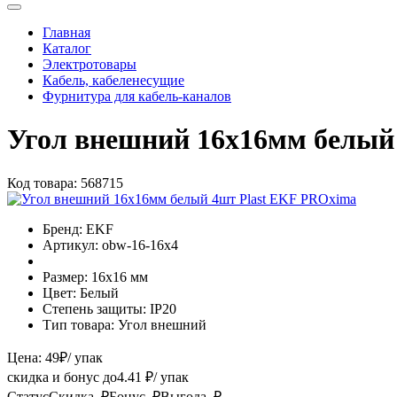
Главная
Каталог
Электротовары
Кабель, кабеленесущие
Фурнитура для кабель-каналов
Угол внешний 16х16мм белый
Код товара:
568715
Бренд:
EKF
Артикул:
obw-16-16x4
Размер:
16х16 мм
Цвет:
Белый
Степень защиты:
IP20
Тип товара:
Угол внешний
Цена:
49
₽
/ упак
скидка и бонус до
4.41
₽/ упак
Статус
Скидка, ₽
Бонус, ₽
Выгода, ₽