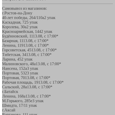
Самовывоз из магазинов:
г.Ростов-на-Дону
40-лет победы, 264/110а
2 упак
Каскадная, 72
5 упак
Королева, 30а
2 упак
Красноармейская, 144
2 упак
Будённовский, 11
13.08, с 17:00*
Базарная, 11
13.08, с 17:00*
Ленина, 119
13.08, с 17:00*
Горсоветская, 45
13.08, с 17:00*
Тибетская, 34
13.08, с 17:00*
Ларина, 45
2 упак
Малиновского, 48а
13.08, с 17:00*
Нансена, 152а
3 упак
Портовая, 532
3 упак
Портовая, 70
13.08, с 17:00*
Рабочая площадь, 19
13.08, с 17:00*
Сальский, 28a
13.08, с 17:00*
г.Батайск
Ленина, 168а
13.08, с 17:00*
М.Горького, 285е
3 упак
Шмидта, 17/1
1 упак
г.Аксай
Вартанова, 11
1 упак